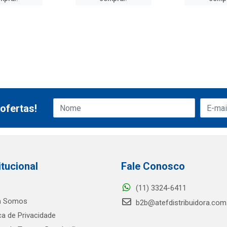
ofertas!
itucional
Fale Conosco
(11) 3324-6411
 Somos
b2b@atefdistribuidora.com
ica de Privacidade