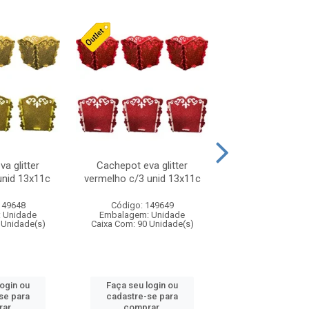
a glitter
Cachepot eva glitter
Laco natalino
unid 13x11c
vermelho c/3 unid 13x11c
vermelho/pret
149648
Código: 149649
Código: 316
 Unidade
Embalagem: Unidade
Embalagem: U
 Unidade(s)
Caixa Com: 90 Unidade(s)
Caixa Com: 24 Un
login ou
Faça seu login ou
Faça seu log
se para
cadastre-se para
cadastre-se 
ar.
comprar.
comprar