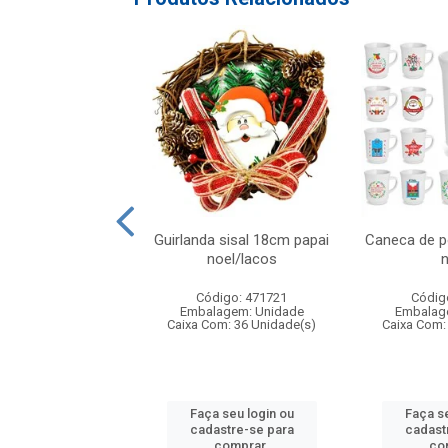
atalino xadrez
Guirlanda sisal 18cm papai
Caneca de p
lho/preto 20x2
noel/lacos
n
digo: 316948
Código: 471721
Códig
agem: Unidade
Embalagem: Unidade
Embalag
om: 24 Unidade(s)
Caixa Com: 36 Unidade(s)
Caixa Com:
 seu login ou
Faça seu login ou
Faça se
astre-se para
cadastre-se para
cadast
comprar.
comprar.
co