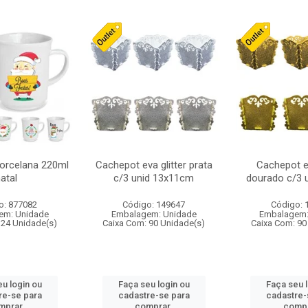
orcelana 220ml
Cachepot eva glitter prata
Cachepot ev
atal
c/3 unid 13x11cm
dourado c/3 
o: 877082
Código: 149647
Código: 
em: Unidade
Embalagem: Unidade
Embalagem:
 24 Unidade(s)
Caixa Com: 90 Unidade(s)
Caixa Com: 90
u login ou
Faça seu login ou
Faça seu 
re-se para
cadastre-se para
cadastre-
mprar.
comprar.
compr