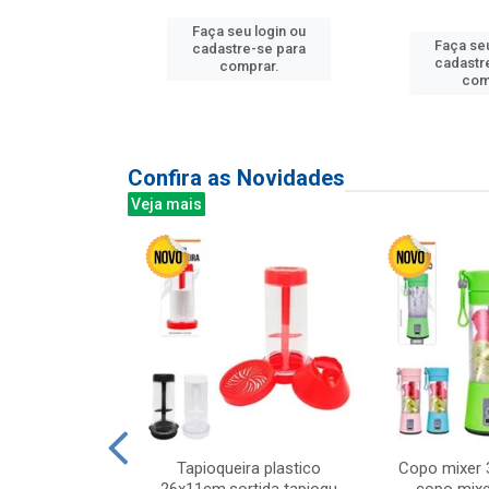
Faça seu login ou
u login ou
Faça seu
cadastre-se para
e-se para
cadastr
comprar.
prar.
com
Confira as Novidades
Veja mais
mesa cer 18cm
Tapioqueira plastico
Copo mixer 