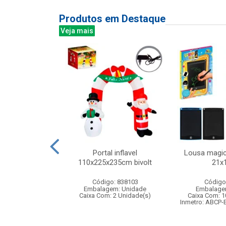
Produtos em Destaque
Veja mais
l pirata com
Portal inflavel
Lousa magica
neco
110x225x235cm bivolt
21x
: 842213
Código: 838103
Código
m: Unidade
Embalagem: Unidade
Embalage
96 Unidade(s)
Caixa Com: 2 Unidade(s)
Caixa Com: 1
006747/2019
Inmetro: ABCP-