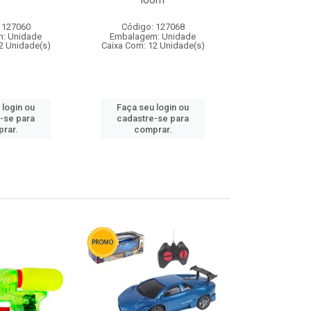
loom
 127060
Código: 127068
Código:
: Unidade
Embalagem: Unidade
Embalagem
2 Unidade(s)
Caixa Com: 12 Unidade(s)
Caixa Com: 1
 login ou
Faça seu login ou
Faça seu 
-se para
cadastre-se para
cadastre
rar.
comprar.
comp