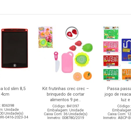
 lcd slim 8,5
Kit frutinhas crec crec –
Passa passa
14cm
brinquedo de cortar
jogo de reac
alimentos 9 pe...
luz 
: 836398
Código: 841397
Código:
m: Unidade
Embalagem: Unidade
Embalagem
00 Unidade(s)
Caixa Com: 36 Unidade(s)
Caixa Com: 1
BRI-0416-2023-34
Inmetro: 008780/2019
Inmetro: ABCP-B