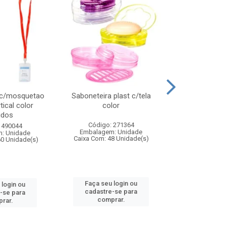
 c/mosquetao
Saboneteira plast c/tela
Prato plas
tical color
color
colo
idos
Código: 271364
Código:
 490044
Embalagem: Unidade
Embalagem
: Unidade
Caixa Com: 48 Unidade(s)
Caixa Com: 4
60 Unidade(s)
Faça seu login ou
Faça seu 
 login ou
cadastre-se para
cadastre
-se para
comprar.
comp
rar.