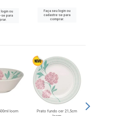
Faça seu login ou
 login ou
Faça seu 
cadastre-se para
-se para
cadastre
comprar.
rar.
comp
 500ml loom
Prato fundo cer 21,5cm
Prato raso c