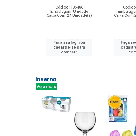
: 275814
Código: 106486
Código
m: Unidade
Embalagem: Unidade
Embalage
240 Unidade(s)
Caixa Com: 24 Unidade(s)
Caixa Com: 
u login ou
Faça seu login ou
Faça seu
e-se para
cadastre-se para
cadastr
prar.
comprar.
com
Inverno
Veja mais