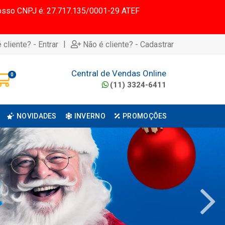
 Nosso CNPJ é: 27.717.135/0001-29 ATEF
|
 cliente? - Entrar
Não é cliente? - Cadastrar
Central de Vendas Online
0
(11) 3324-6411
NOVIDADES
INVERNO
PROMOÇÕES