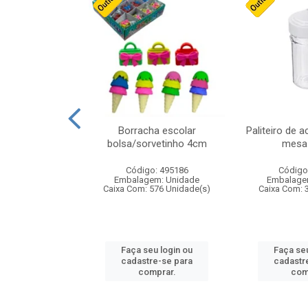
cores sortidas
Borracha escolar
Paliteiro de a
ref 130s
bolsa/sorvetinho 4cm
mesa 
: 826147
Código: 495186
Código
m: Unidade
Embalagem: Unidade
Embalage
160 Unidade(s)
Caixa Com: 576 Unidade(s)
Caixa Com: 
u login ou
Faça seu login ou
Faça seu
e-se para
cadastre-se para
cadastr
prar.
comprar.
com