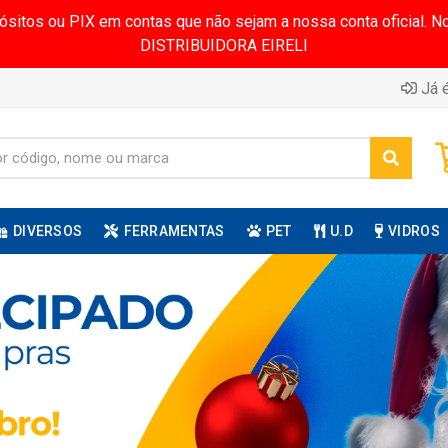
pósitos ou PIX em contas que não sejam a nossa conta oficial.
DISTRIBUIDORA EIRELI
Já é
DIVERSOS
FERRAMENTAS
PET
U.D
VIDROS