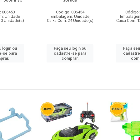
r 380ml so
sortida
: 006453
Código: 006454
Código:
m: Unidade
Embalagem: Unidade
Embalagem
30 Unidade(s)
Caixa Com: 24 Unidade(s)
Caixa Com: 1
 login ou
Faça seu login ou
Faça seu
e-se para
cadastre-se para
cadastre
prar.
comprar.
comp