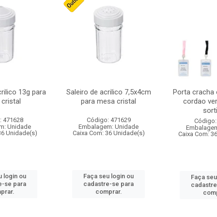
crilico 13g para
Saleiro de acrilico 7,5x4cm
Porta cracha
cristal
para mesa cristal
cordao ver
sort
: 471628
Código: 471629
Código:
m: Unidade
Embalagem: Unidade
Embalagem
36 Unidade(s)
Caixa Com: 36 Unidade(s)
Caixa Com: 3
 login ou
Faça seu login ou
Faça seu
e-se para
cadastre-se para
cadastre
prar.
comprar.
comp