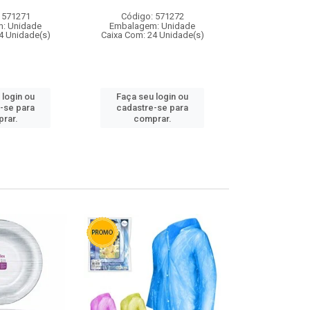
 571271
Código: 571272
Código:
: Unidade
Embalagem: Unidade
Embalagem
4 Unidade(s)
Caixa Com: 24 Unidade(s)
Caixa Com: 4
 login ou
Faça seu login ou
Faça seu 
-se para
cadastre-se para
cadastre
rar.
comprar.
comp