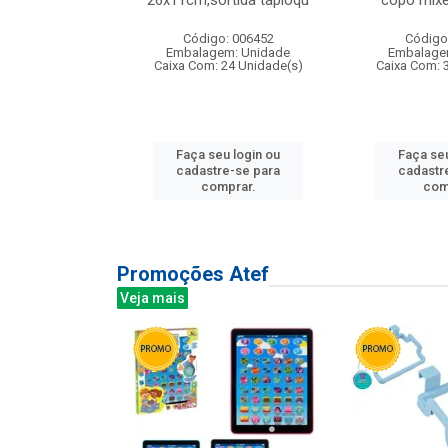
irios
26x11cm,sortida tapioqu
copo mixe
: 135177
Código: 006452
Código
m: Unidade
Embalagem: Unidade
Embalage
12 Unidade(s)
Caixa Com: 24 Unidade(s)
Caixa Com: 
u login ou
Faça seu login ou
Faça seu
e-se para
cadastre-se para
cadastr
prar.
comprar.
com
Promoções Atef
Veja mais