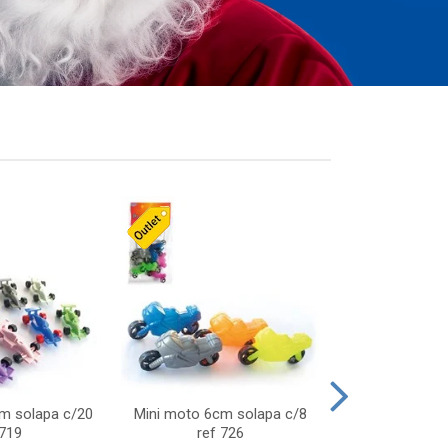
cm solapa c/20
Mini moto 6cm solapa c/8
Giro helice so
 719
ref 726
75