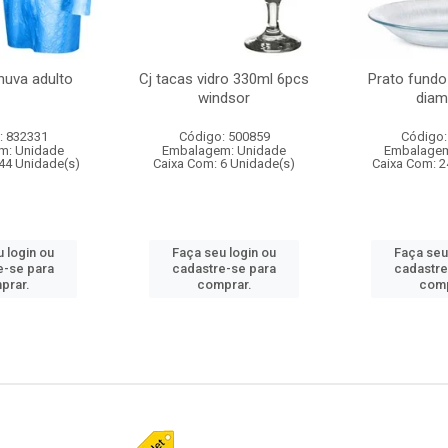
huva adulto
Cj tacas vidro 330ml 6pcs
Prato fundo
windsor
diam
: 832331
Código: 500859
Código:
m: Unidade
Embalagem: Unidade
Embalagem
44 Unidade(s)
Caixa Com: 6 Unidade(s)
Caixa Com: 2
 login ou
Faça seu login ou
Faça seu
e-se para
cadastre-se para
cadastre
prar.
comprar.
comp