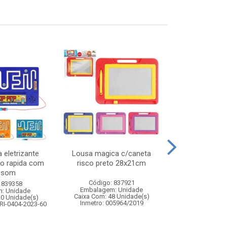
 eletrizante
Lousa magica c/caneta
Boneca amy 
ao rapida com
risco preto 28x21cm
boneca estilo
e som
mode
Código: 837921
 839358
Código:
Embalagem: Unidade
: Unidade
Embalagem
Caixa Com: 48 Unidade(s)
20 Unidade(s)
Caixa Com: 9
Inmetro: 005964/2019
RI-0404-2023-60
Inmetro: 0