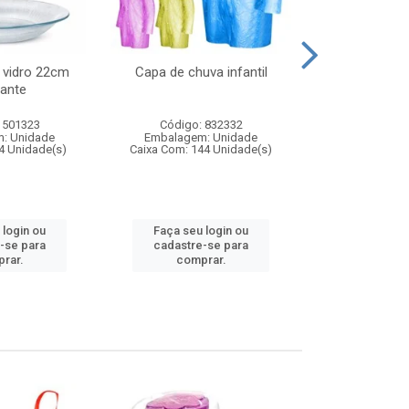
 vidro 22cm
Capa de chuva infantil
Jg prato fun
ante
diam
 501323
Código: 832332
Código:
: Unidade
Embalagem: Unidade
Embalagem
4 Unidade(s)
Caixa Com: 144 Unidade(s)
Caixa Com: 6
 login ou
Faça seu login ou
Faça seu 
-se para
cadastre-se para
cadastre
rar.
comprar.
comp