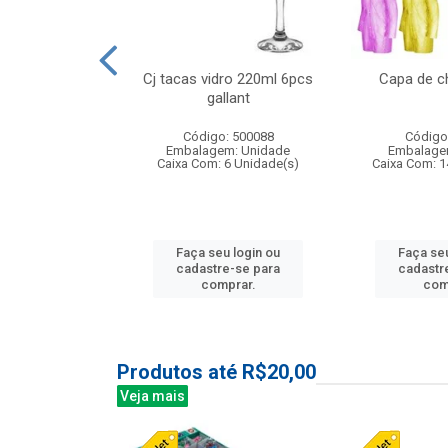
o raso 25,5cm
Cj tacas vidro 220ml 6pcs
Capa de c
e petala
gallant
: 503787
Código: 500088
Código
m: Unidade
Embalagem: Unidade
Embalage
24 Unidade(s)
Caixa Com: 6 Unidade(s)
Caixa Com: 1
u login ou
Faça seu login ou
Faça seu
e-se para
cadastre-se para
cadastr
prar.
comprar.
com
Produtos até R$20,00
Veja mais