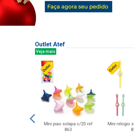
Outlet Atef
Veja mais
last c/div
Mini piao solapa c/20 ref
Mini relogio 
m ursinhos sor
863
8