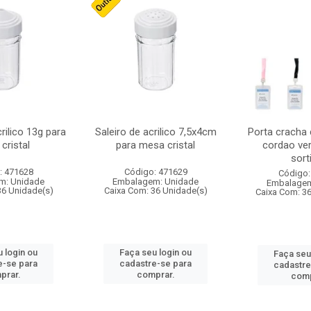
crilico 13g para
Saleiro de acrilico 7,5x4cm
Porta cracha
cristal
para mesa cristal
cordao ver
sort
: 471628
Código: 471629
Código:
m: Unidade
Embalagem: Unidade
Embalagem
36 Unidade(s)
Caixa Com: 36 Unidade(s)
Caixa Com: 3
 login ou
Faça seu login ou
Faça seu
e-se para
cadastre-se para
cadastre
prar.
comprar.
comp