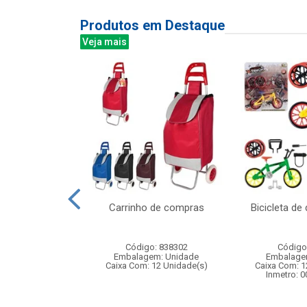
Produtos em Destaque
Veja mais
 aa c/60 unid
Carrinho de compras
Bicicleta d
ref r6p4s
: 521135
Código: 838302
Código
m: Unidade
Embalagem: Unidade
Embalage
20 Unidade(s)
Caixa Com: 12 Unidade(s)
Caixa Com: 1
Inmetro: 