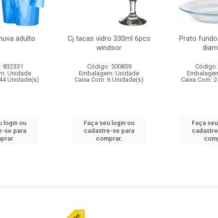
huva adulto
Cj tacas vidro 330ml 6pcs
Prato fundo
windsor
diam
: 832331
Código: 500859
Código:
m: Unidade
Embalagem: Unidade
Embalagem
44 Unidade(s)
Caixa Com: 6 Unidade(s)
Caixa Com: 2
 login ou
Faça seu login ou
Faça seu
e-se para
cadastre-se para
cadastre
prar.
comprar.
comp