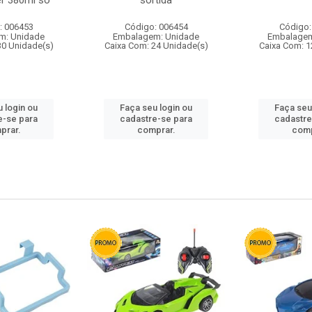
r 380ml so
sortida
: 006453
Código: 006454
Código:
m: Unidade
Embalagem: Unidade
Embalagem
30 Unidade(s)
Caixa Com: 24 Unidade(s)
Caixa Com: 1
 login ou
Faça seu login ou
Faça seu
e-se para
cadastre-se para
cadastre
prar.
comprar.
comp