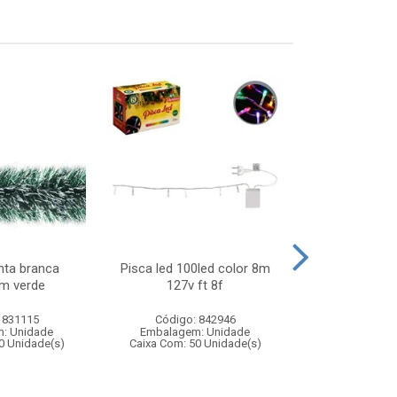
nta branca
Pisca led 100led color 8m
Areia 60grs no
m verde
127v ft 8f
 831115
Código: 842946
Código:
: Unidade
Embalagem: Unidade
Embalagem
0 Unidade(s)
Caixa Com: 50 Unidade(s)
Caixa Com: 19
Inmetro: ABCP-B