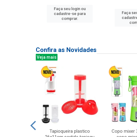
u login ou
Faça seu login ou
Faça seu
e-se para
cadastre-se para
cadastr
prar.
comprar.
com
Confira as Novidades
Veja mais
mesa cer 18cm
Tapioqueira plastico
Copo mixer 