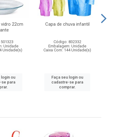
 vidro 22cm
Capa de chuva infantil
Jg prato fun
ante
diam
 501323
Código: 832332
Código:
: Unidade
Embalagem: Unidade
Embalagem
4 Unidade(s)
Caixa Com: 144 Unidade(s)
Caixa Com: 6
 login ou
Faça seu login ou
Faça seu 
-se para
cadastre-se para
cadastre
rar.
comprar.
comp