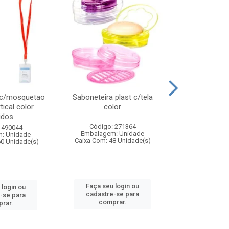
 c/mosquetao
Saboneteira plast c/tela
Prato plas
tical color
color
colo
idos
Código: 271364
Código:
 490044
Embalagem: Unidade
Embalagem
: Unidade
Caixa Com: 48 Unidade(s)
Caixa Com: 4
60 Unidade(s)
Faça seu login ou
Faça seu 
 login ou
cadastre-se para
cadastre
-se para
comprar.
comp
rar.