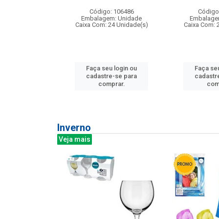
: 275814
Código: 106486
Código
m: Unidade
Embalagem: Unidade
Embalage
240 Unidade(s)
Caixa Com: 24 Unidade(s)
Caixa Com: 
u login ou
Faça seu login ou
Faça seu
e-se para
cadastre-se para
cadastr
prar.
comprar.
com
Inverno
Veja mais