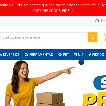
pósitos ou PIX em contas que não sejam a nossa conta oficial.
DISTRIBUIDORA EIRELI
Já é
DIVERSOS
FERRAMENTAS
PET
U.D
VIDROS