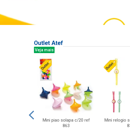
Outlet Atef
Veja mais
last c/div
Mini piao solapa c/20 ref
Mini relogio 
m ursinhos sor
863
8