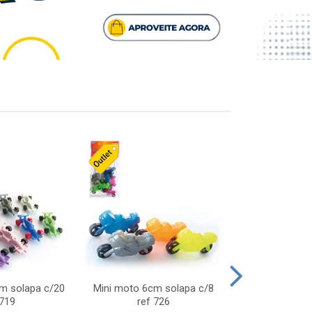
cm solapa c/20
Mini moto 6cm solapa c/8
Giro helice so
 719
ref 726
75