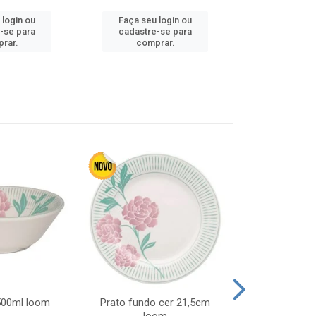
 login ou
Faça seu login ou
Faça seu 
-se para
cadastre-se para
cadastre
rar.
comprar.
comp
 500ml loom
Prato fundo cer 21,5cm
Prato raso c