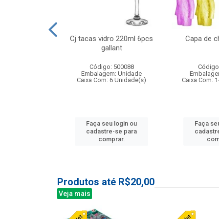
o raso 25,5cm
Cj tacas vidro 220ml 6pcs
Capa de c
e petala
gallant
: 503787
Código: 500088
Código
m: Unidade
Embalagem: Unidade
Embalage
24 Unidade(s)
Caixa Com: 6 Unidade(s)
Caixa Com: 1
u login ou
Faça seu login ou
Faça seu
e-se para
cadastre-se para
cadastr
prar.
comprar.
com
Produtos até R$20,00
Veja mais