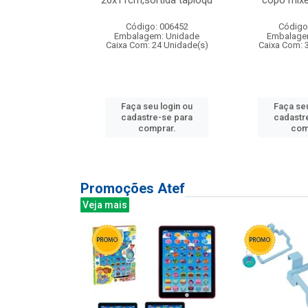
irios
26x11cm,sortida tapioqu
copo mixe
: 135177
Código: 006452
Código
m: Unidade
Embalagem: Unidade
Embalage
12 Unidade(s)
Caixa Com: 24 Unidade(s)
Caixa Com: 
u login ou
Faça seu login ou
Faça seu
e-se para
cadastre-se para
cadastr
prar.
comprar.
com
Promoções Atef
Veja mais