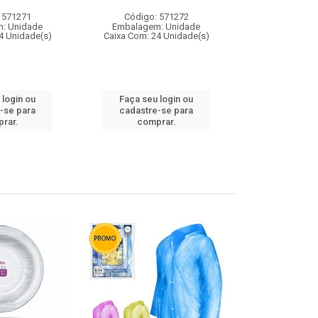
 571271
Código: 571272
Código:
: Unidade
Embalagem: Unidade
Embalagem
4 Unidade(s)
Caixa Com: 24 Unidade(s)
Caixa Com: 4
 login ou
Faça seu login ou
Faça seu 
-se para
cadastre-se para
cadastre
rar.
comprar.
comp