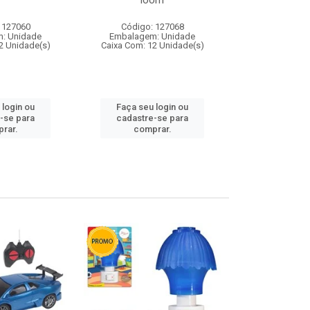
loom
 127060
Código: 127068
Código:
: Unidade
Embalagem: Unidade
Embalagem
2 Unidade(s)
Caixa Com: 12 Unidade(s)
Caixa Com: 1
 login ou
Faça seu login ou
Faça seu 
-se para
cadastre-se para
cadastre
rar.
comprar.
comp