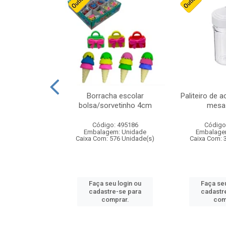
stico n.4 12cm
Borracha escolar
Paliteiro de a
bolsa/sorvetinho 4cm
mesa 
: 940550
Código: 495186
Código
m: Unidade
Embalagem: Unidade
Embalage
24 Unidade(s)
Caixa Com: 576 Unidade(s)
Caixa Com: 
u login ou
Faça seu login ou
Faça seu
e-se para
cadastre-se para
cadastr
prar.
comprar.
com