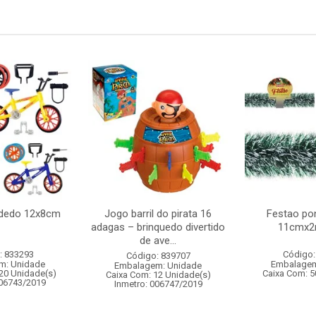
e dedo 12x8cm
Jogo barril do pirata 16
Festao po
adagas – brinquedo divertido
11cmx2
de ave...
: 833293
Código:
Código: 839707
m: Unidade
Embalagem
Embalagem: Unidade
20 Unidade(s)
Caixa Com: 5
Caixa Com: 12 Unidade(s)
006743/2019
Inmetro: 006747/2019