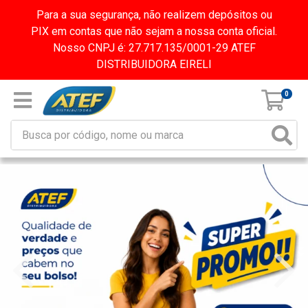
Para a sua segurança, não realizem depósitos ou
PIX em contas que não sejam a nossa conta oficial.
Nosso CNPJ é: 27.717.135/0001-29 ATEF
DISTRIBUIDORA EIRELI
0