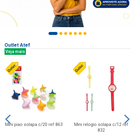
Outlet Atef
Veja mais
Mini piao solapa c/20 ref 863
Mini relogio solapa c/12 ref
832