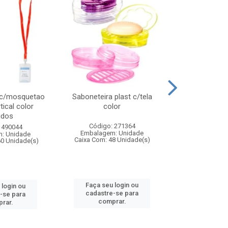
 c/mosquetao
Saboneteira plast c/tela
Prato plas
tical color
color
colo
idos
Código: 271364
Código:
 490044
Embalagem: Unidade
Embalagem
: Unidade
Caixa Com: 48 Unidade(s)
Caixa Com: 4
60 Unidade(s)
Faça seu login ou
Faça seu 
 login ou
cadastre-se para
cadastre
-se para
comprar.
comp
rar.