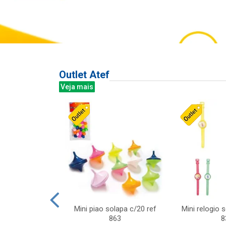
Outlet Atef
Veja mais
last c/div
Mini piao solapa c/20 ref
Mini relogio 
m ursinhos sor
863
8