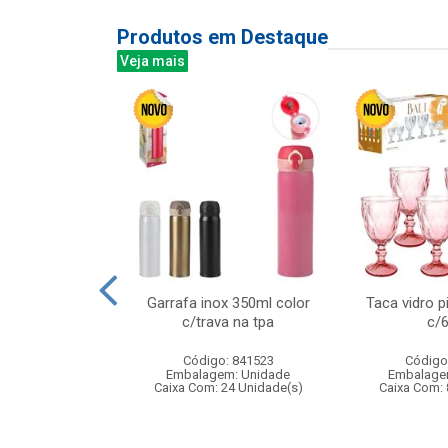
Produtos em Destaque
Veja mais
dardo 28cm
Garrafa inox 350ml color
Taca vidro p
c/trava na tpa
c/
: 837371
Código: 841523
Código
m: Unidade
Embalagem: Unidade
Embalage
24 Unidade(s)
Caixa Com: 24 Unidade(s)
Caixa Com: 