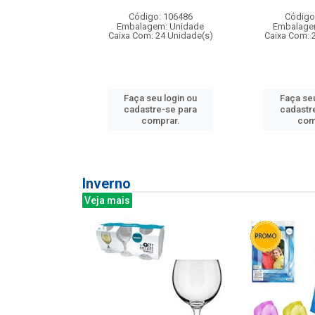
: 275814
Código: 106486
Código
m: Unidade
Embalagem: Unidade
Embalage
240 Unidade(s)
Caixa Com: 24 Unidade(s)
Caixa Com: 
u login ou
Faça seu login ou
Faça seu
e-se para
cadastre-se para
cadastr
prar.
comprar.
com
Inverno
Veja mais