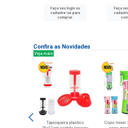
u login ou
Faça seu login ou
Faça seu
e-se para
cadastre-se para
cadastr
prar.
comprar.
com
Confira as Novidades
Veja mais
mesa cer 18cm
Tapioqueira plastico
Copo mixer 