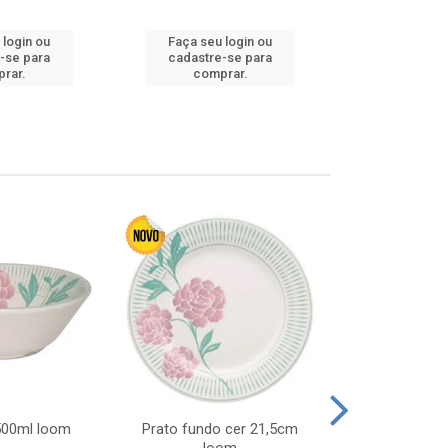
 login ou
Faça seu login ou
Faça seu 
-se para
cadastre-se para
cadastre
rar.
comprar.
comp
 500ml loom
Prato fundo cer 21,5cm
Prato raso c