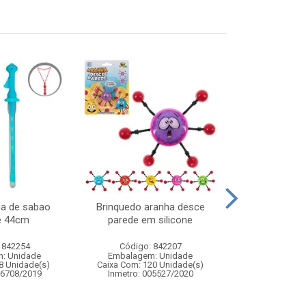
ha de sabao
Brinquedo aranha desce
Piano fazend
e 44cm
parede em silicone
som 28
 842254
Código: 842207
Código:
: Unidade
Embalagem: Unidade
Embalagem
8 Unidade(s)
Caixa Com: 120 Unidade(s)
Caixa Com: 1
06708/2019
Inmetro: 005527/2020
Inmetro: 0