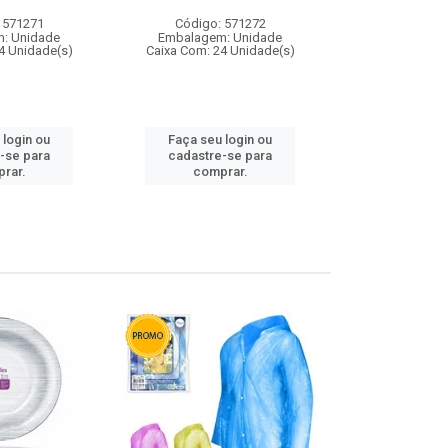
 571271
Código: 571272
Código:
: Unidade
Embalagem: Unidade
Embalagem
4 Unidade(s)
Caixa Com: 24 Unidade(s)
Caixa Com: 4
 login ou
Faça seu login ou
Faça seu 
-se para
cadastre-se para
cadastre
rar.
comprar.
comp