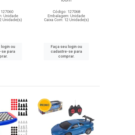
loom
 127060
Código: 127068
Código:
: Unidade
Embalagem: Unidade
Embalagem
2 Unidade(s)
Caixa Com: 12 Unidade(s)
Caixa Com: 1
 login ou
Faça seu login ou
Faça seu 
-se para
cadastre-se para
cadastre
rar.
comprar.
comp