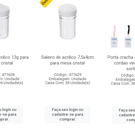
crilico 13g para
Saleiro de acrilico 7,5x4cm
Porta cracha
cristal
para mesa cristal
cordao ver
sort
: 471628
Código: 471629
Código:
m: Unidade
Embalagem: Unidade
Embalagem
36 Unidade(s)
Caixa Com: 36 Unidade(s)
Caixa Com: 3
 login ou
Faça seu login ou
Faça seu
e-se para
cadastre-se para
cadastre
prar.
comprar.
comp