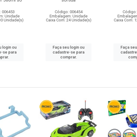
r 380ml so
sortida
: 006453
Código: 006454
Código:
m: Unidade
Embalagem: Unidade
Embalagem
30 Unidade(s)
Caixa Com: 24 Unidade(s)
Caixa Com: 1
 login ou
Faça seu login ou
Faça seu
e-se para
cadastre-se para
cadastre
prar.
comprar.
comp