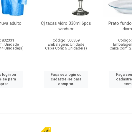
huva adulto
Cj tacas vidro 330ml 6pcs
Prato fundo
windsor
diam
: 832331
Código: 500859
Código:
m: Unidade
Embalagem: Unidade
Embalagem
44 Unidade(s)
Caixa Com: 6 Unidade(s)
Caixa Com: 2
 login ou
Faça seu login ou
Faça seu
e-se para
cadastre-se para
cadastre
prar.
comprar.
comp