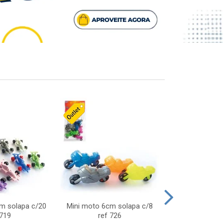
cm solapa c/20
Mini moto 6cm solapa c/8
Giro helice so
 719
ref 726
75