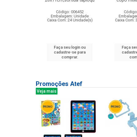
irios
26x11cm,sortida tapioqu
copo mixe
: 135177
Código: 006452
Código
m: Unidade
Embalagem: Unidade
Embalage
12 Unidade(s)
Caixa Com: 24 Unidade(s)
Caixa Com: 
u login ou
Faça seu login ou
Faça seu
e-se para
cadastre-se para
cadastr
prar.
comprar.
com
Promoções Atef
Veja mais