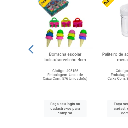
stico n.4 12cm
Borracha escolar
Paliteiro de a
bolsa/sorvetinho 4cm
mesa 
: 940550
Código: 495186
Código
m: Unidade
Embalagem: Unidade
Embalage
24 Unidade(s)
Caixa Com: 576 Unidade(s)
Caixa Com: 
u login ou
Faça seu login ou
Faça seu
e-se para
cadastre-se para
cadastr
prar.
comprar.
com