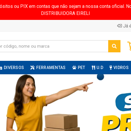
pósitos ou PIX em contas que não sejam a nossa conta oficial.
DISTRIBUIDORA EIRELI
Já é
DIVERSOS
FERRAMENTAS
PET
U.D
VIDROS