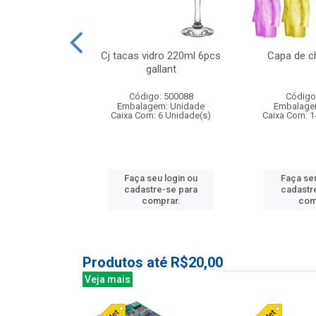
 vidro 23,5cm
Cj tacas vidro 220ml 6pcs
Capa de c
e petala
gallant
: 503788
Código: 500088
Código
m: Unidade
Embalagem: Unidade
Embalage
24 Unidade(s)
Caixa Com: 6 Unidade(s)
Caixa Com: 1
u login ou
Faça seu login ou
Faça seu
e-se para
cadastre-se para
cadastr
prar.
comprar.
com
Produtos até R$20,00
Veja mais