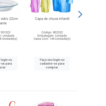
 vidro 22cm
Capa de chuva infantil
Jg prato fun
ante
diam
 501323
Código: 832332
Código:
: Unidade
Embalagem: Unidade
Embalagem
4 Unidade(s)
Caixa Com: 144 Unidade(s)
Caixa Com: 6
 login ou
Faça seu login ou
Faça seu 
-se para
cadastre-se para
cadastre
rar.
comprar.
comp