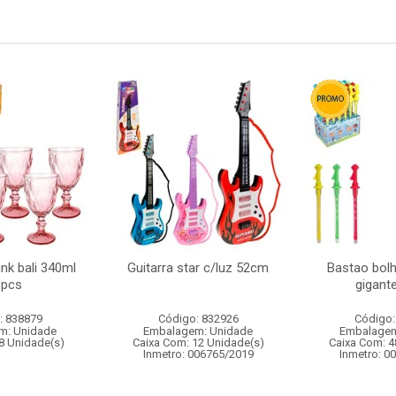
ink bali 340ml
Guitarra star c/luz 52cm
Bastao bol
6pcs
gigant
: 838879
Código: 832926
Código:
m: Unidade
Embalagem: Unidade
Embalagem
8 Unidade(s)
Caixa Com: 12 Unidade(s)
Caixa Com: 4
Inmetro: 006765/2019
Inmetro: 0