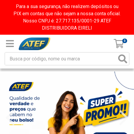
Para a sua segurança, não realizem depósitos ou
PIX em contas que não sejam a nossa conta oficial.
Nosso CNPJ é: 27.717.135/0001-29 ATEF
DISTRIBUIDORA EIRELI
0