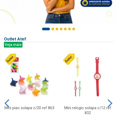
Outlet Atef
Veja mais
Mini piao solapa c/20 ref 863
Mini relogio solapa c/12 ref
832