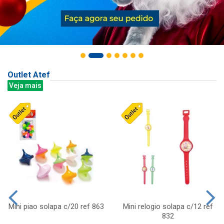
Outlet Atef
Veja mais
Mini piao solapa c/20 ref 863
Mini relogio solapa c/12 ref
832