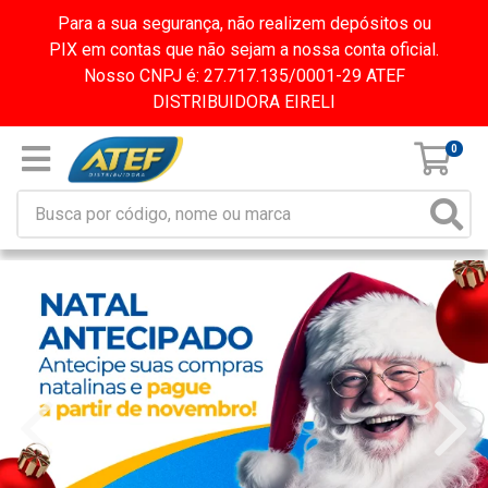
Para a sua segurança, não realizem depósitos ou
PIX em contas que não sejam a nossa conta oficial.
Nosso CNPJ é: 27.717.135/0001-29 ATEF
DISTRIBUIDORA EIRELI
0