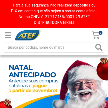
Para a sua segurança, não realizem depósitos ou
PIX em contas que não sejam a nossa conta oficial.
Nosso CNPJ é: 27.717.135/0001-29 ATEF
DISTRIBUIDORA EIRELI
0