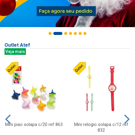
Outlet Atef
Veja mais
Mini piao solapa c/20 ref 863
Mini relogio solapa c/12 ref
832