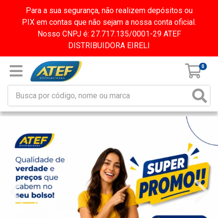
Para a sua segurança, não realizem depósitos ou
PIX em contas que não sejam a nossa conta oficial.
Nosso CNPJ é: 27.717.135/0001-29 ATEF
DISTRIBUIDORA EIRELI
0