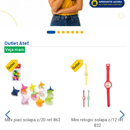
Outlet Atef
Veja mais
Mini piao solapa c/20 ref 863
Mini relogio solapa c/12 ref
832