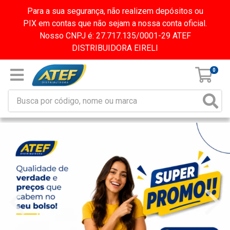
Para a sua segurança, não realizem depósitos ou
PIX em contas que não sejam a nossa conta oficial.
Nosso CNPJ é: 27.717.135/0001-29 ATEF
DISTRIBUIDORA EIRELI
0