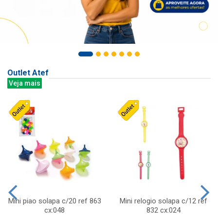
Outlet Atef
Veja mais
Mini piao solapa c/20 ref 863
Mini relogio solapa c/12 ref
cx:048
832 cx:024