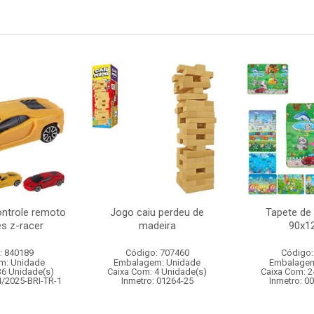
ntrole remoto
Jogo caiu perdeu de
Tapete de 
s z-racer
madeira
90x1
: 840189
Código: 707460
Código:
m: Unidade
Embalagem: Unidade
Embalagem
36 Unidade(s)
Caixa Com: 4 Unidade(s)
Caixa Com: 2
4/2025-BRI-TR-1
Inmetro: 01264-25
Inmetro: 0