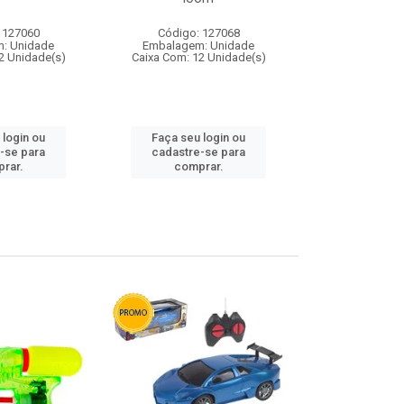
 127060
Código: 127068
Código:
: Unidade
Embalagem: Unidade
Embalagem
2 Unidade(s)
Caixa Com: 12 Unidade(s)
Caixa Com: 1
 login ou
Faça seu login ou
Faça seu 
-se para
cadastre-se para
cadastre
rar.
comprar.
comp