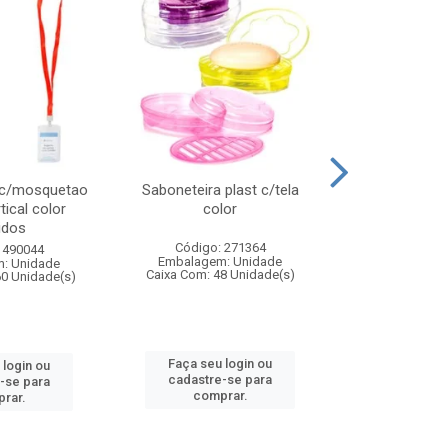
 c/mosquetao
Saboneteira plast c/tela
Prato plas
tical color
color
colo
idos
Código: 271364
Código:
 490044
Embalagem: Unidade
Embalagem
: Unidade
Caixa Com: 48 Unidade(s)
Caixa Com: 4
60 Unidade(s)
Faça seu login ou
Faça seu 
 login ou
cadastre-se para
cadastre
-se para
comprar.
comp
rar.