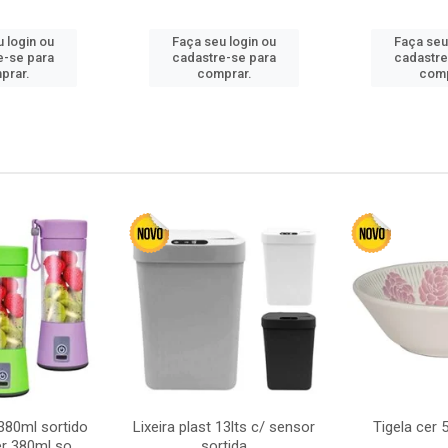
 login ou
Faça seu login ou
Faça seu
e-se para
cadastre-se para
cadastre
prar.
comprar.
comp
380ml sortido
Lixeira plast 13lts c/ sensor
Tigela cer
r 380ml so
sortida