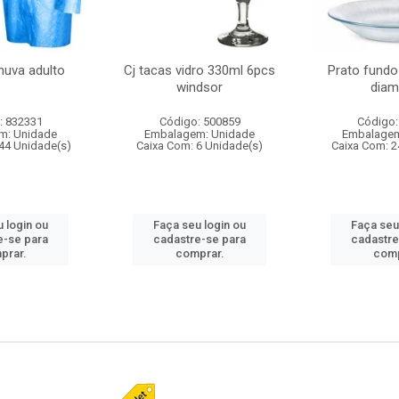
huva adulto
Cj tacas vidro 330ml 6pcs
Prato fundo
windsor
diam
: 832331
Código: 500859
Código:
m: Unidade
Embalagem: Unidade
Embalagem
44 Unidade(s)
Caixa Com: 6 Unidade(s)
Caixa Com: 2
 login ou
Faça seu login ou
Faça seu
e-se para
cadastre-se para
cadastre
prar.
comprar.
comp