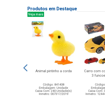
Produtos em Destaque
Veja mais
or plast oval
Animal pintinho a corda
Carro com co
00ml
3 funcoe
: 839186
Código: 841408
Código
m: Unidade
Embalagem: Unidade
Embalage
60 Unidade(s)
Caixa Com: 240 Unidade(s)
Caixa Com: 
Inmetro: 007317/2019
Inmetro: 1244