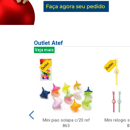
Outlet Atef
Veja mais
last c/div
Mini piao solapa c/20 ref
Mini relogio 
m ursinhos sor
863
8