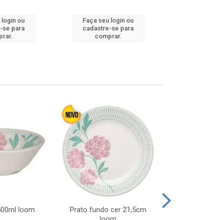
Faça seu 
 login ou
Faça seu login ou
cadastre
-se para
cadastre-se para
comp
rar.
comprar.
 500ml loom
Prato fundo cer 21,5cm
Prato raso c
loom