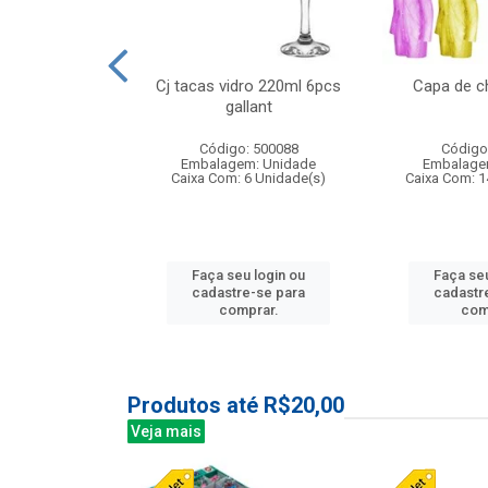
o raso 25,5cm
Cj tacas vidro 220ml 6pcs
Capa de c
e petala
gallant
: 503787
Código: 500088
Código
m: Unidade
Embalagem: Unidade
Embalage
24 Unidade(s)
Caixa Com: 6 Unidade(s)
Caixa Com: 1
u login ou
Faça seu login ou
Faça seu
e-se para
cadastre-se para
cadastr
prar.
comprar.
com
Produtos até R$20,00
Veja mais