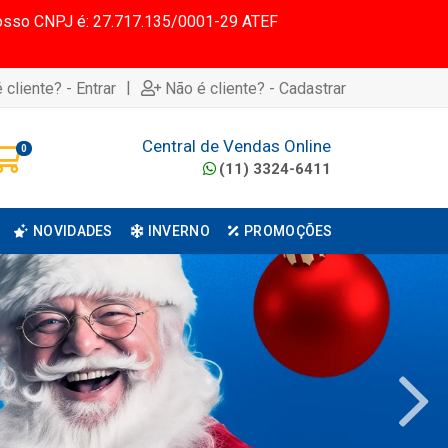
 Nosso CNPJ é: 27.717.135/0001-29 ATEF
|
 cliente? - Entrar
Não é cliente? - Cadastrar
Central de Vendas Online
0
(11) 3324-6411
NOVIDADES
INVERNO
PROMOÇÕES