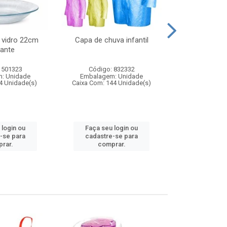
 vidro 22cm
Capa de chuva infantil
Jg prato fun
ante
diam
 501323
Código: 832332
Código:
: Unidade
Embalagem: Unidade
Embalagem
4 Unidade(s)
Caixa Com: 144 Unidade(s)
Caixa Com: 6
 login ou
Faça seu login ou
Faça seu 
-se para
cadastre-se para
cadastre
rar.
comprar.
comp