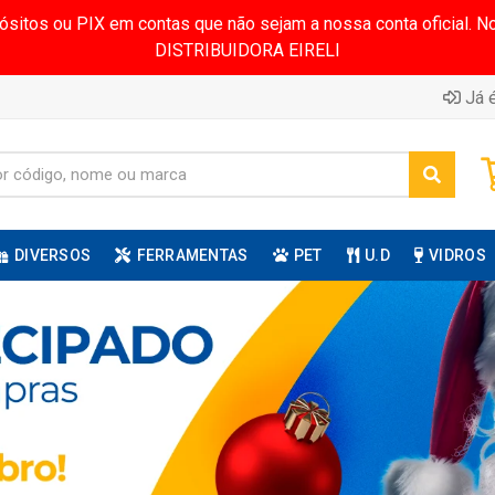
pósitos ou PIX em contas que não sejam a nossa conta oficial.
DISTRIBUIDORA EIRELI
Já é
DIVERSOS
FERRAMENTAS
PET
U.D
VIDROS