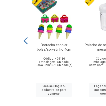
cores sortidas
Borracha escolar
Paliteiro de a
ref 130s
bolsa/sorvetinho 4cm
mesa 
: 826147
Código: 495186
Código
m: Unidade
Embalagem: Unidade
Embalage
160 Unidade(s)
Caixa Com: 576 Unidade(s)
Caixa Com: 
u login ou
Faça seu login ou
Faça seu
e-se para
cadastre-se para
cadastr
prar.
comprar.
com