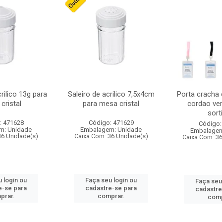
crilico 13g para
Saleiro de acrilico 7,5x4cm
Porta cracha
cristal
para mesa cristal
cordao ver
sort
: 471628
Código: 471629
Código:
m: Unidade
Embalagem: Unidade
Embalagem
36 Unidade(s)
Caixa Com: 36 Unidade(s)
Caixa Com: 3
 login ou
Faça seu login ou
Faça seu
e-se para
cadastre-se para
cadastre
prar.
comprar.
comp