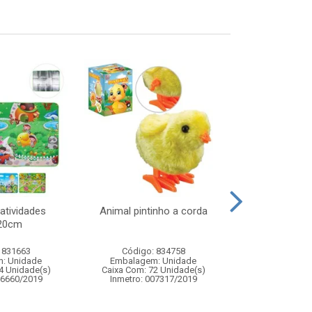
atividades
Animal pintinho a corda
Touca noe
20cm
29x4
 831663
Código: 834758
Código:
: Unidade
Embalagem: Unidade
Embalagem
4 Unidade(s)
Caixa Com: 72 Unidade(s)
Caixa Com: 12
06660/2019
Inmetro: 007317/2019