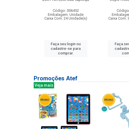
: 135177
Código: 006452
Código
m: Unidade
Embalagem: Unidade
Embalage
12 Unidade(s)
Caixa Com: 24 Unidade(s)
Caixa Com: 
u login ou
Faça seu login ou
Faça seu
e-se para
cadastre-se para
cadastr
prar.
comprar.
com
Promoções Atef
Veja mais