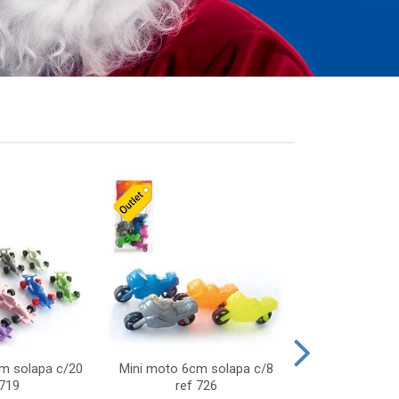
cm solapa c/20
Mini moto 6cm solapa c/8
Giro helice so
 719
ref 726
75