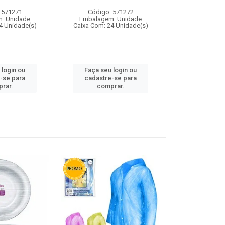
 571271
Código: 571272
Código:
: Unidade
Embalagem: Unidade
Embalagem
4 Unidade(s)
Caixa Com: 24 Unidade(s)
Caixa Com: 4
 login ou
Faça seu login ou
Faça seu 
-se para
cadastre-se para
cadastre
rar.
comprar.
comp