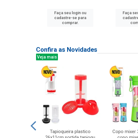
u login ou
Faça seu login ou
Faça seu
e-se para
cadastre-se para
cadastr
prar.
comprar.
com
Confira as Novidades
Veja mais
mesa cer 18cm
Tapioqueira plastico
Copo mixer 
irios
26x11cm,sortida tapioqu
copo mixe