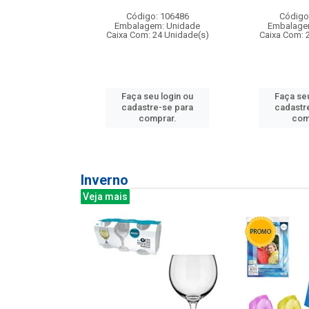
: 275814
Código: 106486
Código
m: Unidade
Embalagem: Unidade
Embalage
240 Unidade(s)
Caixa Com: 24 Unidade(s)
Caixa Com: 
u login ou
Faça seu login ou
Faça seu
e-se para
cadastre-se para
cadastr
prar.
comprar.
com
Inverno
Veja mais