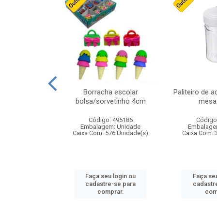
stico n.4 12cm
Borracha escolar
Paliteiro de a
bolsa/sorvetinho 4cm
mesa 
: 940550
Código: 495186
Código
m: Unidade
Embalagem: Unidade
Embalage
24 Unidade(s)
Caixa Com: 576 Unidade(s)
Caixa Com: 
u login ou
Faça seu login ou
Faça seu
e-se para
cadastre-se para
cadastr
prar.
comprar.
com