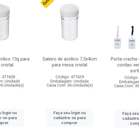
crilico 13g para
Saleiro de acrilico 7,5x4cm
Porta cracha
cristal
para mesa cristal
cordao ver
sort
: 471628
Código: 471629
Código:
m: Unidade
Embalagem: Unidade
Embalagem
36 Unidade(s)
Caixa Com: 36 Unidade(s)
Caixa Com: 3
 login ou
Faça seu login ou
Faça seu
e-se para
cadastre-se para
cadastre
prar.
comprar.
comp