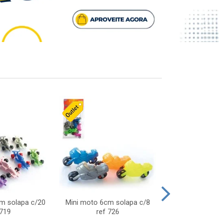
cm solapa c/20
Mini moto 6cm solapa c/8
Giro helice so
 719
ref 726
75