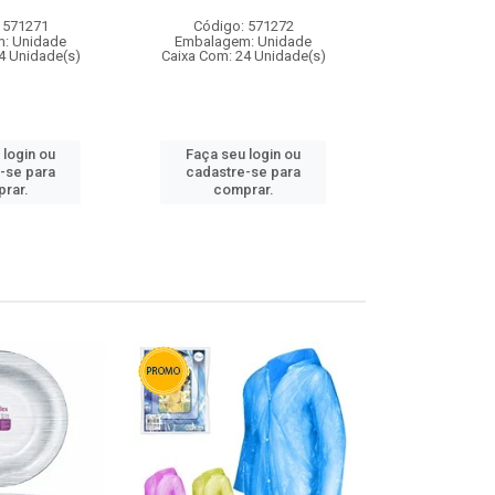
 571271
Código: 571272
Código:
: Unidade
Embalagem: Unidade
Embalagem
4 Unidade(s)
Caixa Com: 24 Unidade(s)
Caixa Com: 4
 login ou
Faça seu login ou
Faça seu 
-se para
cadastre-se para
cadastre
rar.
comprar.
comp