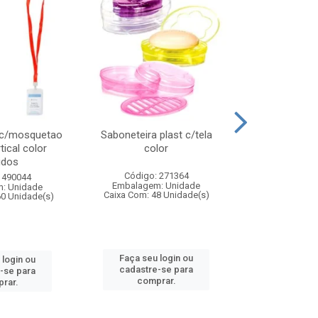
 c/mosquetao
Saboneteira plast c/tela
Prato plas
tical color
color
colo
idos
Código: 271364
Código:
 490044
Embalagem: Unidade
Embalagem
: Unidade
Caixa Com: 48 Unidade(s)
Caixa Com: 4
60 Unidade(s)
Faça seu login ou
Faça seu 
 login ou
cadastre-se para
cadastre
-se para
comprar.
comp
rar.