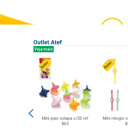
Outlet Atef
Veja mais
last c/div
Mini piao solapa c/20 ref
Mini relogio 
m ursinhos sor
863
8