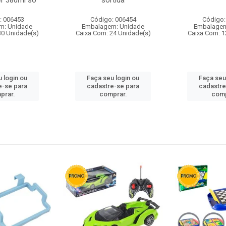
r 380ml so
sortida
: 006453
Código: 006454
Código:
m: Unidade
Embalagem: Unidade
Embalagem
30 Unidade(s)
Caixa Com: 24 Unidade(s)
Caixa Com: 1
 login ou
Faça seu login ou
Faça seu
e-se para
cadastre-se para
cadastre
prar.
comprar.
comp