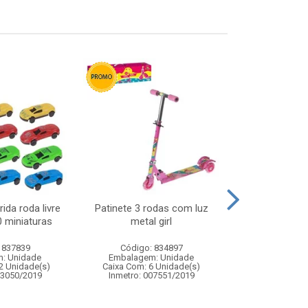
ida roda livre
Patinete 3 rodas com luz
Lousa magica 
0 miniaturas
metal girl
21x1
 837839
Código: 834897
Código:
: Unidade
Embalagem: Unidade
Embalagem
2 Unidade(s)
Caixa Com: 6 Unidade(s)
Caixa Com: 10
03050/2019
Inmetro: 007551/2019
Inmetro: ABCP-B