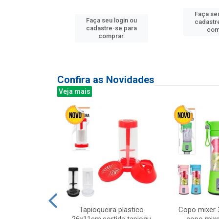
u login ou
Faça seu
Faça seu login ou
e-se para
cadastr
cadastre-se para
prar.
com
comprar.
Confira as Novidades
Veja mais
mesa cer 18cm
Tapioqueira plastico
Copo mixer 