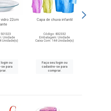
 vidro 22cm
Capa de chuva infantil
Jg prato fun
ante
diam
 501323
Código: 832332
Código:
: Unidade
Embalagem: Unidade
Embalagem
4 Unidade(s)
Caixa Com: 144 Unidade(s)
Caixa Com: 6
 login ou
Faça seu login ou
Faça seu 
-se para
cadastre-se para
cadastre
rar.
comprar.
comp