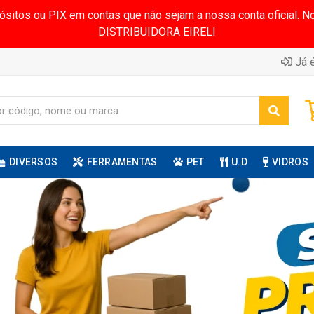
pósitos ou PIX em contas que não sejam a nossa conta oficial.
DISTRIBUIDORA EIRELI
Já é
DIVERSOS
FERRAMENTAS
PET
U.D
VIDROS