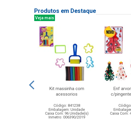
Produtos em Destaque
Veja mais
reen bali 340ml
Kit massinha com
Enf arvo
6pcs
acessorios
c/pingent
: 838878
Código: 841238
Código
m: Unidade
Embalagem: Unidade
Embalage
 8 Unidade(s)
Caixa Com: 96 Unidade(s)
Caixa Com: 
Inmetro: 006390/2019