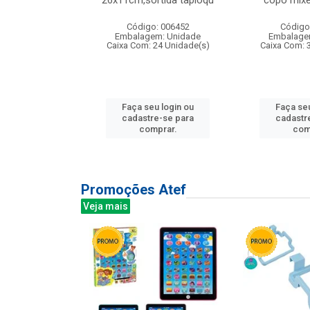
irios
26x11cm,sortida tapioqu
copo mixe
: 135177
Código: 006452
Código
m: Unidade
Embalagem: Unidade
Embalage
12 Unidade(s)
Caixa Com: 24 Unidade(s)
Caixa Com: 
u login ou
Faça seu login ou
Faça seu
e-se para
cadastre-se para
cadastr
prar.
comprar.
com
Promoções Atef
Veja mais