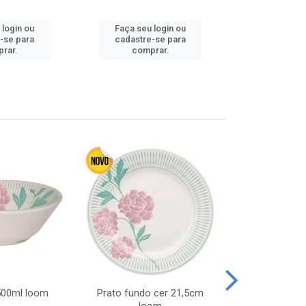
 login ou
Faça seu login ou
Faça seu 
-se para
cadastre-se para
cadastre
rar.
comprar.
comp
 500ml loom
Prato fundo cer 21,5cm
Prato raso c