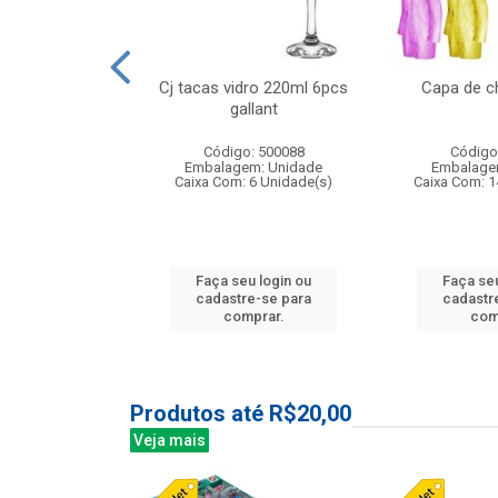
 vidro 23,5cm
Cj tacas vidro 220ml 6pcs
Capa de c
e petala
gallant
: 503788
Código: 500088
Código
m: Unidade
Embalagem: Unidade
Embalage
24 Unidade(s)
Caixa Com: 6 Unidade(s)
Caixa Com: 1
u login ou
Faça seu login ou
Faça seu
e-se para
cadastre-se para
cadastr
prar.
comprar.
com
Produtos até R$20,00
Veja mais