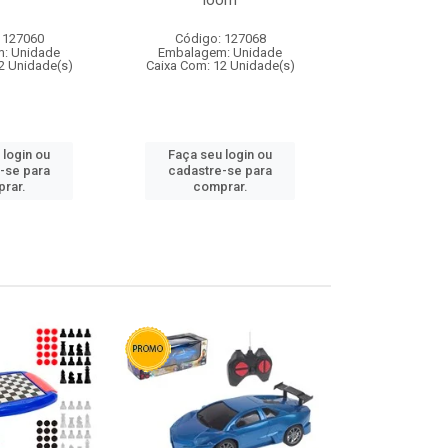
loom
 127060
Código: 127068
Código:
: Unidade
Embalagem: Unidade
Embalagem
2 Unidade(s)
Caixa Com: 12 Unidade(s)
Caixa Com: 1
 login ou
Faça seu login ou
Faça seu 
-se para
cadastre-se para
cadastre
rar.
comprar.
comp