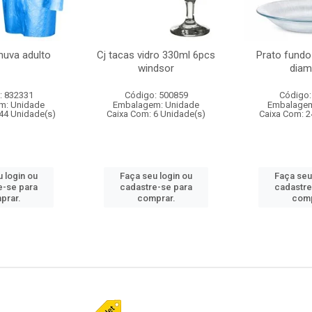
huva adulto
Cj tacas vidro 330ml 6pcs
Prato fundo
windsor
diam
: 832331
Código: 500859
Código:
m: Unidade
Embalagem: Unidade
Embalagem
44 Unidade(s)
Caixa Com: 6 Unidade(s)
Caixa Com: 2
 login ou
Faça seu login ou
Faça seu
e-se para
cadastre-se para
cadastre
prar.
comprar.
comp