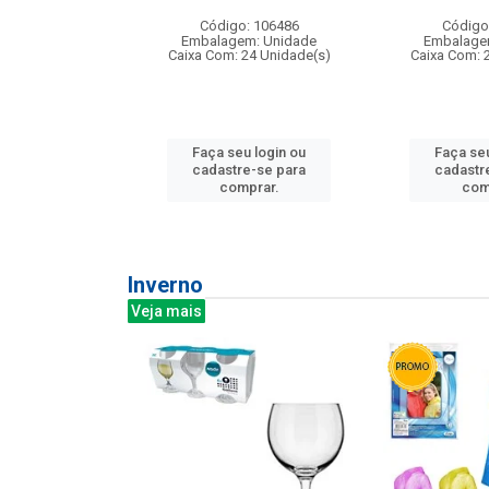
: 275814
Código: 106486
Código
m: Unidade
Embalagem: Unidade
Embalage
240 Unidade(s)
Caixa Com: 24 Unidade(s)
Caixa Com: 
u login ou
Faça seu login ou
Faça seu
e-se para
cadastre-se para
cadastr
prar.
comprar.
com
Inverno
Veja mais