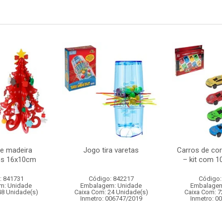
re madeira
Jogo tira varetas
Carros de corr
es 16x10cm
– kit com 1
: 841731
Código: 842217
Código:
m: Unidade
Embalagem: Unidade
Embalagem
48 Unidade(s)
Caixa Com: 24 Unidade(s)
Caixa Com: 7
Inmetro: 006747/2019
Inmetro: 0