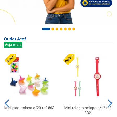
Outlet Atef
Veja mais
Mini piao solapa c/20 ref 863
Mini relogio solapa c/12 ref
832