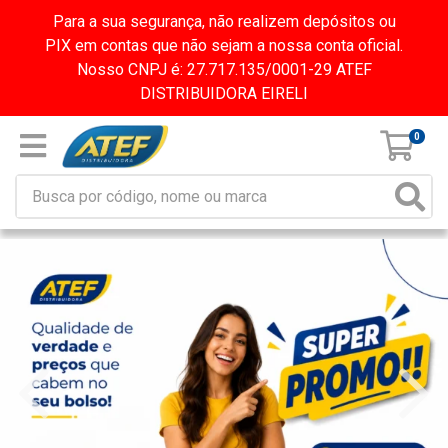
Para a sua segurança, não realizem depósitos ou
PIX em contas que não sejam a nossa conta oficial.
Nosso CNPJ é: 27.717.135/0001-29 ATEF
DISTRIBUIDORA EIRELI
0