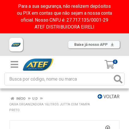
Para a sua segurança, não realizem depósitos
ou PIX em contas que não sejam a nossa conta
oficial. Nosso CNPJ é: 27.717.135/0001-29
ATEF DISTRIBUIDORA EIRELI
Baixe já nosso APP
0
VOLTAR
INÍCIO
U.D
CAIXA ORGANIZADORA 16LITROS JUTTA COM TAMPA
PRETO