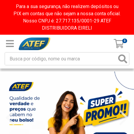
Para a sua segurança, não realizem depósitos ou
PIX em contas que não sejam a nossa conta oficial.
Nosso CNPJ é: 27.717.135/0001-29 ATEF
DISTRIBUIDORA EIRELI
0