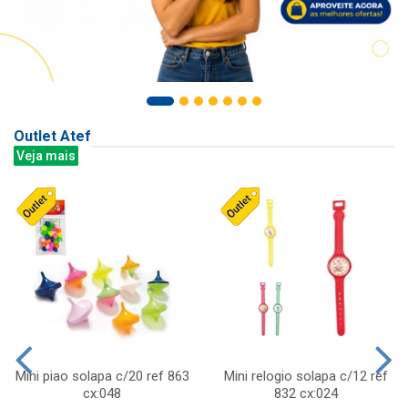
Outlet Atef
Veja mais
Mini piao solapa c/20 ref 863
Mini relogio solapa c/12 ref
cx:048
832 cx:024