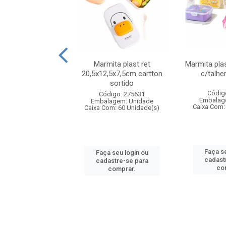
ueira plastico
Marmita plast ret
Marmita pla
,sortida tapioqu
20,5x12,5x7,5cm cartton
c/talhe
sortido
digo: 006452
Códig
Código: 275631
agem: Unidade
Embalag
Embalagem: Unidade
om: 24 Unidade(s)
Caixa Com:
Caixa Com: 60 Unidade(s)
 seu login ou
Faça se
Faça seu login ou
astre-se para
cadast
cadastre-se para
comprar.
co
comprar.