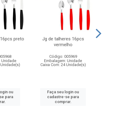
 16pcs preto
Jg de talheres 16pcs
Tapioqueira pl
vermelho
26x11cm,sortida
005968
Código: 005969
Código: 006
 Unidade
Embalagem: Unidade
Embalagem: U
 Unidade(s)
Caixa Com: 24 Unidade(s)
Caixa Com: 24 Un
login ou
Faça seu login ou
Faça seu log
se para
cadastre-se para
cadastre-se 
ar.
comprar.
comprar