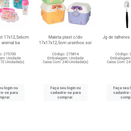
st 17x12,5x6cm
Maleta plast c/div
Jg de talheres
r animal ba
17x17x12,5cm ursinhos sor
o: 275700
Código: 275814
Código: 
em: Unidade
Embalagem: Unidade
Embalagem:
 72 Unidade(s)
Caixa Com: 240 Unidade(s)
Caixa Com: 24
u login ou
Faça seu login ou
Faça seu 
re-se para
cadastre-se para
cadastre-
mprar.
comprar.
compr