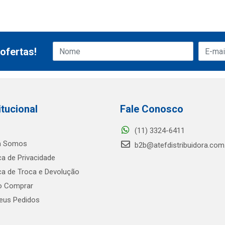
ofertas!
itucional
Fale Conosco
(11) 3324-6411
 Somos
b2b@atefdistribuidora.com
ica de Privacidade
ica de Troca e Devolução
 Comprar
us Pedidos