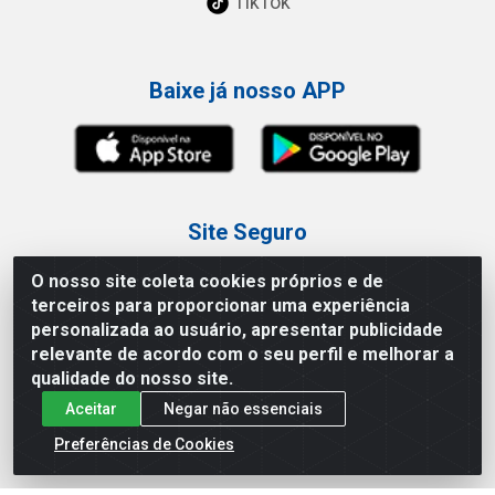
TikTok
Baixe já nosso APP
Site Seguro
O nosso site coleta cookies próprios e de
terceiros para proporcionar uma experiência
personalizada ao usuário, apresentar publicidade
relevante de acordo com o seu perfil e melhorar a
Loja / Showroom
qualidade do nosso site.
Aceitar
Negar não essenciais
Tel.: (11) 3227-0546
Av Vautier, 587/597 - Pari - São Paulo/SP
Preferências de Cookies