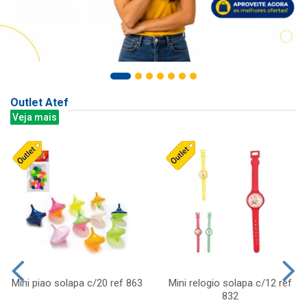
Outlet Atef
Veja mais
Mini piao solapa c/20 ref 863
Mini relogio solapa c/12 ref
832