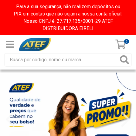
Para a sua segurança, não realizem depósitos ou
PIX em contas que não sejam a nossa conta oficial.
Nosso CNPJ é: 27.717.135/0001-29 ATEF
DISTRIBUIDORA EIRELI
0