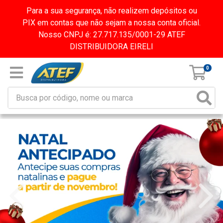
Para a sua segurança, não realizem depósitos ou
PIX em contas que não sejam a nossa conta oficial.
Nosso CNPJ é: 27.717.135/0001-29 ATEF
DISTRIBUIDORA EIRELI
0