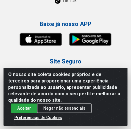
TikTok
Baixe já nosso APP
Site Seguro
O nosso site coleta cookies próprios e de
terceiros para proporcionar uma experiência
personalizada ao usuário, apresentar publicidade
relevante de acordo com o seu perfil e melhorar a
Loja / Showroom
qualidade do nosso site.
Aceitar
Negar não essenciais
Tel.: (11) 3227-0546
Av Vautier, 587/597 - Pari - São Paulo/SP
Preferências de Cookies