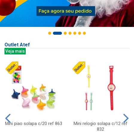
Outlet Atef
Veja mais
Mini piao solapa c/20 ref 863
Mini relogio solapa c/12 ref
832