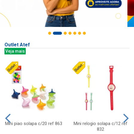
Outlet Atef
Veja mais
Mini piao solapa c/20 ref 863
Mini relogio solapa c/12 ref
832