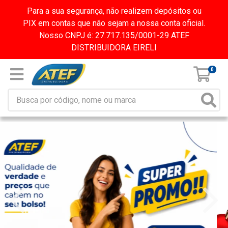
Para a sua segurança, não realizem depósitos ou
PIX em contas que não sejam a nossa conta oficial.
Nosso CNPJ é: 27.717.135/0001-29 ATEF
DISTRIBUIDORA EIRELI
0