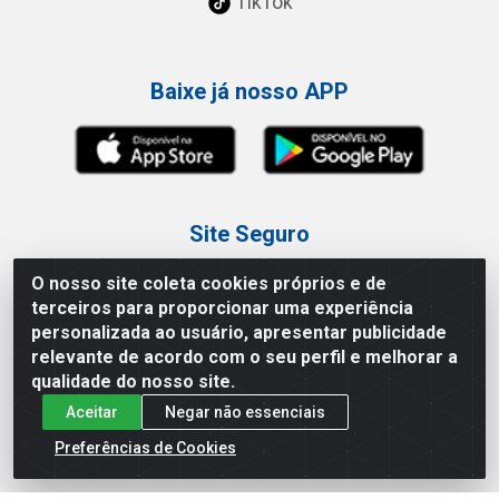
TikTok
Baixe já nosso APP
Site Seguro
O nosso site coleta cookies próprios e de
terceiros para proporcionar uma experiência
personalizada ao usuário, apresentar publicidade
relevante de acordo com o seu perfil e melhorar a
Loja / Showroom
qualidade do nosso site.
Aceitar
Negar não essenciais
Tel.: (11) 3227-0546
Av Vautier, 587/597 - Pari - São Paulo/SP
Preferências de Cookies