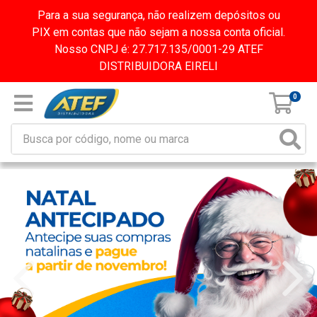
Para a sua segurança, não realizem depósitos ou
PIX em contas que não sejam a nossa conta oficial.
Nosso CNPJ é: 27.717.135/0001-29 ATEF
DISTRIBUIDORA EIRELI
0