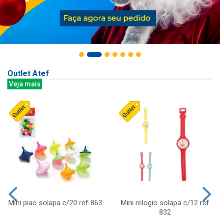
Outlet Atef
Veja mais
Mini piao solapa c/20 ref 863
Mini relogio solapa c/12 ref
832