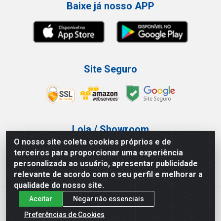
Baixe já nosso APP
Site Seguro
Loja / Showroom
O nosso site coleta cookies próprios e de
Tel.: (11) 3227-0546
terceiros para proporcionar uma experiência
Av Vautier, 587/597 - Pari - São Paulo/SP
personalizada ao usuário, apresentar publicidade
relevante de acordo com o seu perfil e melhorar a
qualidade do nosso site.
Aceitar
Negar não essenciais
Atef Distribuidora LTDA - Av. Vautier, 585/597 - Pari - São
Paulo/SP - CEP 03.032-000 - CNPJ 27.717.135/0001-29
Preferências de Cookies