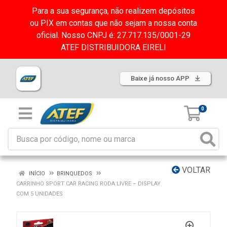
Para a sua segurança, não realizem depósitos
ou PIX em contas que não sejam a nossa conta
oficial. Nosso CNPJ é: 27.717.135/0001-29
ATEF DISTRIBUIDORA EIRELI
Baixe já nosso APP
0
VOLTAR
INÍCIO
BRINQUEDOS
CARRINHO SPORT CAR RACING RODA LIVRE – DISPLAY
COM 5 UNIDADES