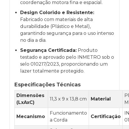
coordenação motora fina e espacial.
Design Colorido e Resistente:
Fabricado com materiais de alta
durabilidade (Plástico e Metal),
garantindo segurança para o uso intenso
no dia a dia.
Segurança Certificada:
Produto
testado e aprovado pelo INMETRO sob o
selo 010217/2023, proporcionando um
lazer totalmente protegido.
Especificações Técnicas
Dimensões
Pl
11,3 x 9 x 13,8 cm
Material
(LxAxC)
M
Funcionamento
I
Mecanismo
Certificação
a Corda
0