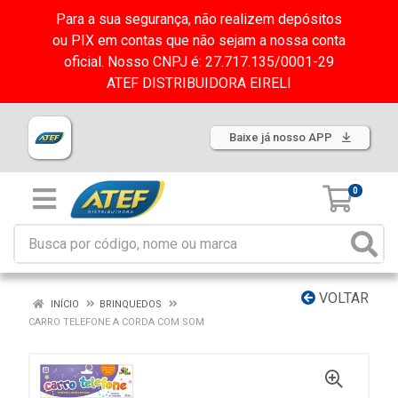
Para a sua segurança, não realizem depósitos
ou PIX em contas que não sejam a nossa conta
oficial. Nosso CNPJ é: 27.717.135/0001-29
ATEF DISTRIBUIDORA EIRELI
Baixe já nosso APP
0
VOLTAR
INÍCIO
BRINQUEDOS
CARRO TELEFONE A CORDA COM SOM