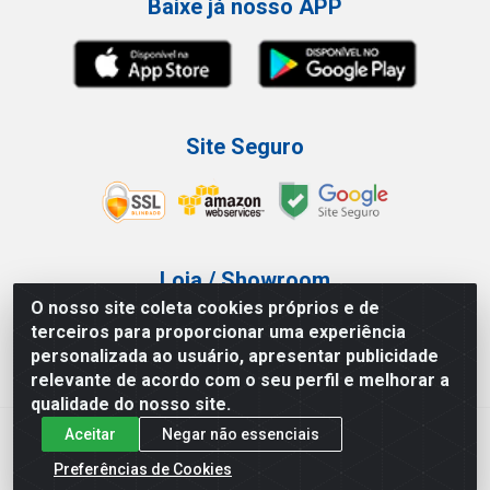
Baixe já nosso APP
Site Seguro
Loja / Showroom
O nosso site coleta cookies próprios e de
Tel.: (11) 3227-0546
terceiros para proporcionar uma experiência
Av Vautier, 587/597 - Pari - São Paulo/SP
personalizada ao usuário, apresentar publicidade
relevante de acordo com o seu perfil e melhorar a
qualidade do nosso site.
Aceitar
Negar não essenciais
Atef Distribuidora LTDA - Av. Vautier, 585/597 - Pari - São
Paulo/SP - CEP 03.032-000 - CNPJ 27.717.135/0001-29
Preferências de Cookies