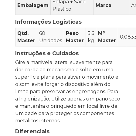
Solapa + Saco
Embalagem
Marca
Ar
Plástico
Informações Logísticas
Qtd.
60
Peso
5,6
M³
0,083
Master
Unidades
Master
kg
Master
Instruções e Cuidados
Gire a manivela lateral suavemente para
dar corda ao mecanismo e solte em uma
superfície plana para ativar o movimento e
o som; evite forçar o dispositivo além do
limite para preservar as engrenagens. Para
a higienização, utilize apenas um pano seco
e mantenha o brinquedo em local livre de
umidade para proteger os componentes
metálicos internos.
Diferenciais