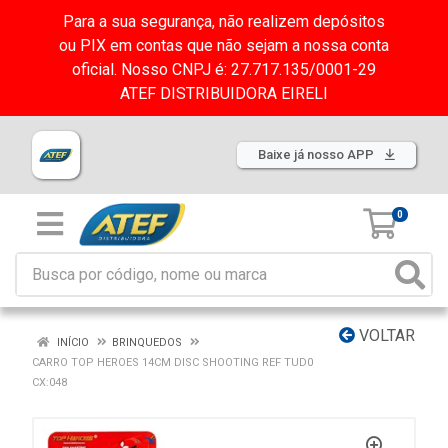
Para a sua segurança, não realizem depósitos
ou PIX em contas que não sejam a nossa conta
oficial. Nosso CNPJ é: 27.717.135/0001-29
ATEF DISTRIBUIDORA EIRELI
Baixe já nosso APP
0
VOLTAR
INÍCIO
BRINQUEDOS
CARRO TOP HEROES 14CM DISC SHOOTING REF TUD0
CX:048