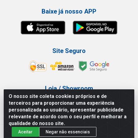
Baixe já nosso APP
Site Seguro
Loja / Showroom
O nosso site coleta cookies próprios e de
Tel.: (11) 3227-0546
terceiros para proporcionar uma experiência
Av Vautier, 587/597 - Pari - São Paulo/SP
personalizada ao usuário, apresentar publicidade
relevante de acordo com o seu perfil e melhorar a
qualidade do nosso site.
Aceitar
Negar não essenciais
Atef Distribuidora LTDA - Av. Vautier, 585/597 - Pari - São