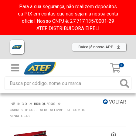
Para a sua segurança, não realizem depósitos
ou PIX em contas que não sejam a nossa conta
oficial. Nosso CNPJ é: 27.717.135/0001-29
ATEF DISTRIBUIDORA EIRELI
Baixe já nosso APP
0
VOLTAR
INÍCIO
BRINQUEDOS
CARROS DE CORRIDA RODA LIVRE – KIT COM 10
MINIATURAS