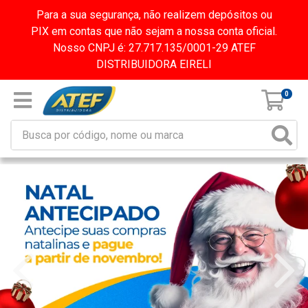
Para a sua segurança, não realizem depósitos ou
PIX em contas que não sejam a nossa conta oficial.
Nosso CNPJ é: 27.717.135/0001-29 ATEF
DISTRIBUIDORA EIRELI
0