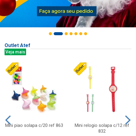
Outlet Atef
Veja mais
Mini piao solapa c/20 ref 863
Mini relogio solapa c/12 ref
832