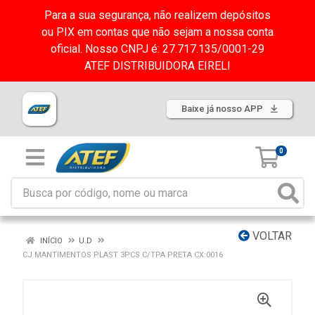
Para a sua segurança, não realizem depósitos
ou PIX em contas que não sejam a nossa conta
oficial. Nosso CNPJ é: 27.717.135/0001-29
ATEF DISTRIBUIDORA EIRELI
Baixe já nosso APP
0
VOLTAR
INÍCIO
U.D
CJ MANTIMENTOS PLAST 3PCS C/TPA PRETA CX:0016