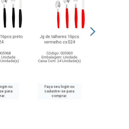
 16pcs preto
Jg de talheres 16pcs
Tapioqueira pl
24
vermelho cx:024
26x11cm,sortida
cx:024
005968
Código: 005969
Código: 006
 Unidade
Embalagem: Unidade
Embalagem: U
 Unidade(s)
Caixa Com: 24 Unidade(s)
Caixa Com: 24 Un
login ou
Faça seu login ou
Faça seu log
se para
cadastre-se para
cadastre-se 
ar.
comprar.
comprar