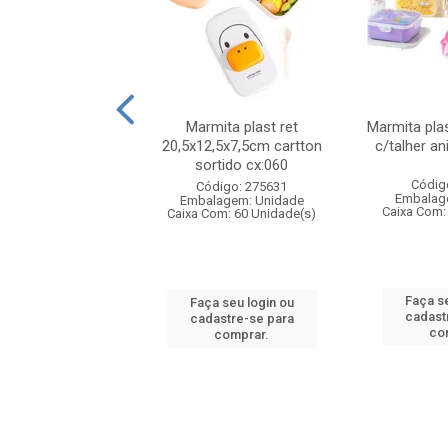
ueira plastico
Marmita plast ret
Marmita pla
,sortida tapioqu
20,5x12,5x7,5cm cartton
c/talher an
cx:024
sortido cx:060
Códig
digo: 006452
Código: 275631
Embalag
agem: Unidade
Embalagem: Unidade
Caixa Com:
om: 24 Unidade(s)
Caixa Com: 60 Unidade(s)
Faça se
 seu login ou
Faça seu login ou
cadast
astre-se para
cadastre-se para
co
comprar.
comprar.