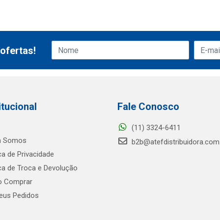
ofertas!
itucional
Fale Conosco
(11) 3324-6411
 Somos
b2b@atefdistribuidora.com
ica de Privacidade
ica de Troca e Devolução
 Comprar
us Pedidos