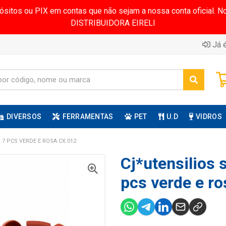
pósitos ou PIX em contas que não sejam a nossa conta oficial.
DISTRIBUIDORA EIRELI
Já é
DIVERSOS
FERRAMENTAS
PET
U.D
VIDROS
 7 PCS VERDE E ROSA CX:012
Cj*utensilios 
pcs verde e ro