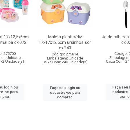
st 17x12,5x6cm
Maleta plast c/div
Jg de talheres
imal ba cx:072
17x17x12,5cm ursinhos sor
cx:0
cx:240
o: 275700
Código: 
Código: 275814
em: Unidade
Embalagem:
Embalagem: Unidade
 72 Unidade(s)
Caixa Com: 24
Caixa Com: 240 Unidade(s)
u login ou
Faça seu 
Faça seu login ou
re-se para
cadastre-
cadastre-se para
mprar.
compr
comprar.