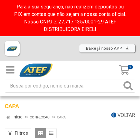
Para a sua segurança, não realizem depósitos ou
PIX em contas que não sejam a nossa conta oficial.
Nosso CNPJ é: 27.717.135/0001-29 ATEF
DISTRIBUIDORA EIRELI
Baixe já nosso APP
0
CAPA
VOLTAR
INÍCIO
CONFECCAO
CAPA
Filtros