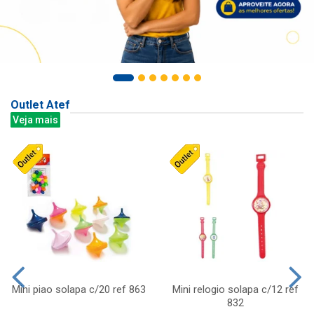
Outlet Atef
Veja mais
Mini piao solapa c/20 ref 863
Mini relogio solapa c/12 ref
832