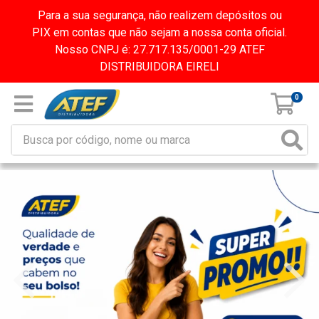
Para a sua segurança, não realizem depósitos ou
PIX em contas que não sejam a nossa conta oficial.
Nosso CNPJ é: 27.717.135/0001-29 ATEF
DISTRIBUIDORA EIRELI
0