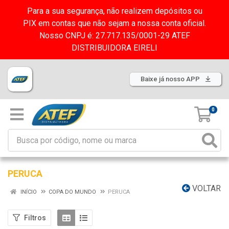
Para a sua segurança, não realizem depósitos ou
PIX em contas que não sejam a nossa conta oficial.
Nosso CNPJ é: 27.717.135/0001-29 ATEF
DISTRIBUIDORA EIRELI
Baixe já nosso APP
0
PERUCA
VOLTAR
INÍCIO
COPA DO MUNDO
PERUCA
Filtros