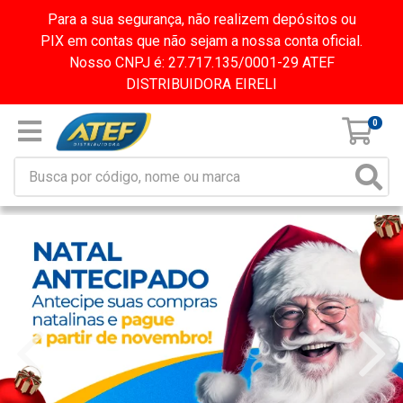
Para a sua segurança, não realizem depósitos ou
PIX em contas que não sejam a nossa conta oficial.
Nosso CNPJ é: 27.717.135/0001-29 ATEF
DISTRIBUIDORA EIRELI
0