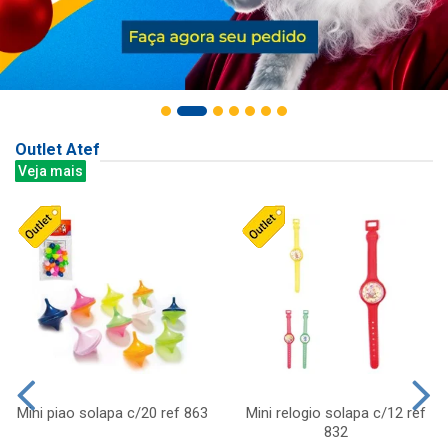
Outlet Atef
Veja mais
Mini piao solapa c/20 ref 863
Mini relogio solapa c/12 ref
832