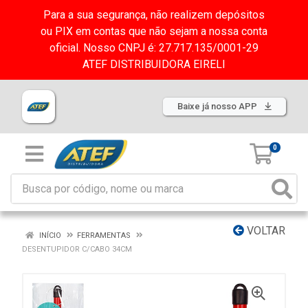
Para a sua segurança, não realizem depósitos
ou PIX em contas que não sejam a nossa conta
oficial. Nosso CNPJ é: 27.717.135/0001-29
ATEF DISTRIBUIDORA EIRELI
Baixe já nosso APP
0
VOLTAR
INÍCIO
FERRAMENTAS
DESENTUPIDOR C/CABO 34CM