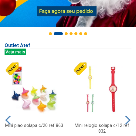
Outlet Atef
Veja mais
Mini piao solapa c/20 ref 863
Mini relogio solapa c/12 ref
832