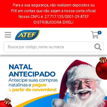
Para a sua segurança, não realizem depósitos ou
PIX em contas que não sejam a nossa conta oficial.
Nosso CNPJ é: 27.717.135/0001-29 ATEF
DISTRIBUIDORA EIRELI
0