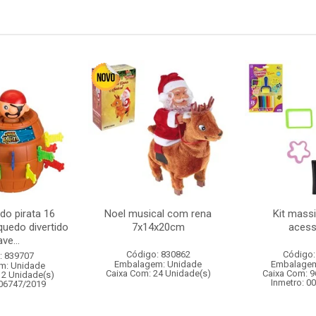
 do pirata 16
Noel musical com rena
Kit mass
quedo divertido
7x14x20cm
acess
ve...
Código: 830862
Código:
: 839707
Embalagem: Unidade
Embalagem
m: Unidade
Caixa Com: 24 Unidade(s)
Caixa Com: 9
12 Unidade(s)
Inmetro: 0
006747/2019