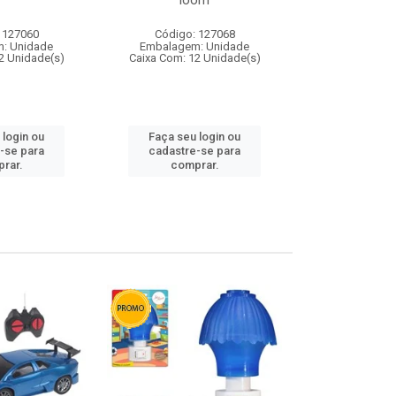
loom
 127060
Código: 127068
Código:
: Unidade
Embalagem: Unidade
Embalagem
2 Unidade(s)
Caixa Com: 12 Unidade(s)
Caixa Com: 1
 login ou
Faça seu login ou
Faça seu 
-se para
cadastre-se para
cadastre
rar.
comprar.
comp