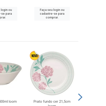
 login ou
Faça seu login ou
Faça seu 
-se para
cadastre-se para
cadastre
rar.
comprar.
comp
 500ml loom
Prato fundo cer 21,5cm
Prato raso c