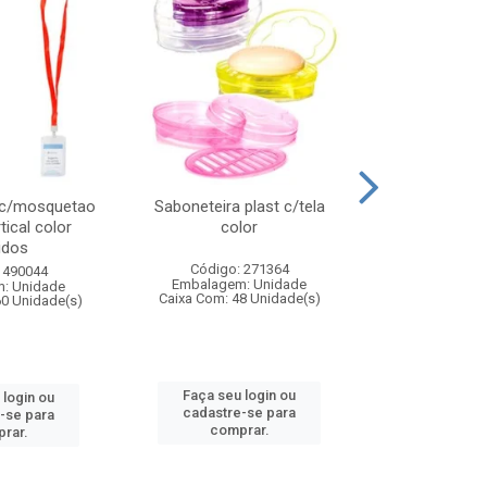
 c/mosquetao
Saboneteira plast c/tela
Prato plas
tical color
color
colo
idos
Código: 271364
Código:
 490044
Embalagem: Unidade
Embalagem
: Unidade
Caixa Com: 48 Unidade(s)
Caixa Com: 4
60 Unidade(s)
Faça seu login ou
Faça seu 
 login ou
cadastre-se para
cadastre
-se para
comprar.
comp
rar.