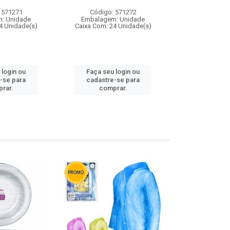
 571271
Código: 571272
Código:
: Unidade
Embalagem: Unidade
Embalagem
4 Unidade(s)
Caixa Com: 24 Unidade(s)
Caixa Com: 4
 login ou
Faça seu login ou
Faça seu 
-se para
cadastre-se para
cadastre
rar.
comprar.
comp