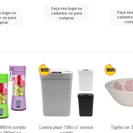
Faça seu login ou
Faça seu
 login ou
cadastre-se para
cadastre
e-se para
comprar.
comp
prar.
380ml sortido
Lixeira plast 13lts c/ sensor
Tigela cer