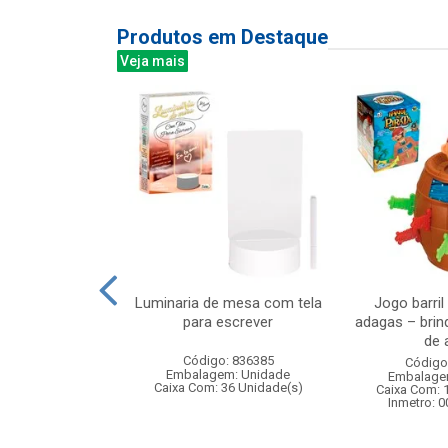
Produtos em Destaque
Veja mais
ical banda
Luminaria de mesa com tela
Jogo barril
17x20cm
para escrever
adagas – brin
de a
: 838484
Código: 836385
Código
m: Unidade
Embalagem: Unidade
Embalage
12 Unidade(s)
Caixa Com: 36 Unidade(s)
Caixa Com: 
Inmetro: 