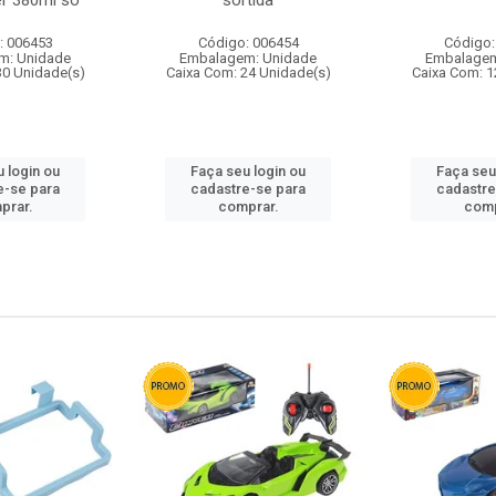
r 380ml so
sortida
: 006453
Código: 006454
Código:
m: Unidade
Embalagem: Unidade
Embalagem
30 Unidade(s)
Caixa Com: 24 Unidade(s)
Caixa Com: 1
 login ou
Faça seu login ou
Faça seu
e-se para
cadastre-se para
cadastre
prar.
comprar.
comp