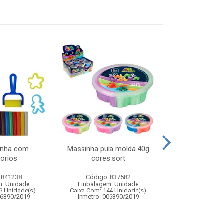
inha com
Massinha pula molda 40g
Tapete aquari
orios
cores sort
inflavel 
 841238
Código: 837582
Código:
: Unidade
Embalagem: Unidade
Embalagem
6 Unidade(s)
Caixa Com: 144 Unidade(s)
Caixa Com: 4
06390/2019
Inmetro: 006390/2019
Inmetro: ABCP-B