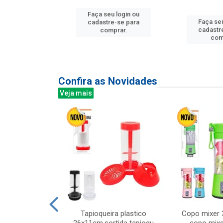
u login ou
Faça seu login ou
Faça seu
e-se para
cadastre-se para
cadastr
prar.
comprar.
com
Confira as Novidades
Veja mais
mesa cer 18cm
Tapioqueira plastico
Copo mixer 