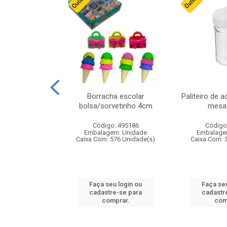
stico n.4 12cm
Borracha escolar
Paliteiro de a
bolsa/sorvetinho 4cm
mesa 
: 940550
Código: 495186
Código
m: Unidade
Embalagem: Unidade
Embalage
24 Unidade(s)
Caixa Com: 576 Unidade(s)
Caixa Com: 
u login ou
Faça seu login ou
Faça seu
e-se para
cadastre-se para
cadastr
prar.
comprar.
com