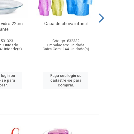
 vidro 22cm
Capa de chuva infantil
Jg prato fun
ante
diam
 501323
Código: 832332
Código:
: Unidade
Embalagem: Unidade
Embalagem
4 Unidade(s)
Caixa Com: 144 Unidade(s)
Caixa Com: 6
 login ou
Faça seu login ou
Faça seu 
-se para
cadastre-se para
cadastre
rar.
comprar.
comp