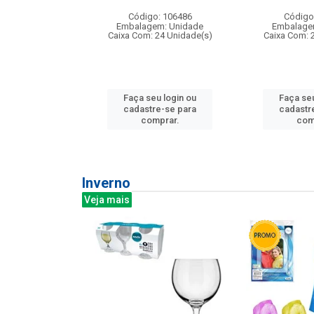
: 275814
Código: 106486
Código
m: Unidade
Embalagem: Unidade
Embalage
240 Unidade(s)
Caixa Com: 24 Unidade(s)
Caixa Com: 
u login ou
Faça seu login ou
Faça seu
e-se para
cadastre-se para
cadastr
prar.
comprar.
com
Inverno
Veja mais