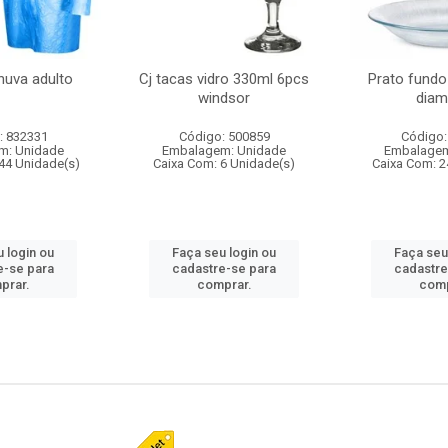
huva adulto
Cj tacas vidro 330ml 6pcs
Prato fundo
windsor
diam
: 832331
Código: 500859
Código:
m: Unidade
Embalagem: Unidade
Embalagem
44 Unidade(s)
Caixa Com: 6 Unidade(s)
Caixa Com: 2
 login ou
Faça seu login ou
Faça seu
e-se para
cadastre-se para
cadastre
prar.
comprar.
comp