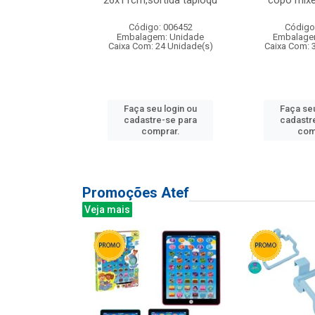
irios
26x11cm,sortida tapioqu
copo mixe
: 135177
Código: 006452
Código
m: Unidade
Embalagem: Unidade
Embalage
12 Unidade(s)
Caixa Com: 24 Unidade(s)
Caixa Com: 
u login ou
Faça seu login ou
Faça seu
e-se para
cadastre-se para
cadastr
prar.
comprar.
com
Promoções Atef
Veja mais