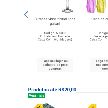
o raso 25,5cm
Cj tacas vidro 220ml 6pcs
Capa de c
e petala
gallant
: 503787
Código: 500088
Código
m: Unidade
Embalagem: Unidade
Embalage
24 Unidade(s)
Caixa Com: 6 Unidade(s)
Caixa Com: 1
u login ou
Faça seu login ou
Faça seu
e-se para
cadastre-se para
cadastr
prar.
comprar.
com
Produtos até R$20,00
Veja mais