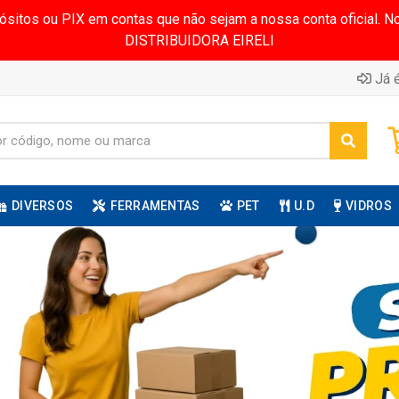
pósitos ou PIX em contas que não sejam a nossa conta oficial.
DISTRIBUIDORA EIRELI
Já é
DIVERSOS
FERRAMENTAS
PET
U.D
VIDROS