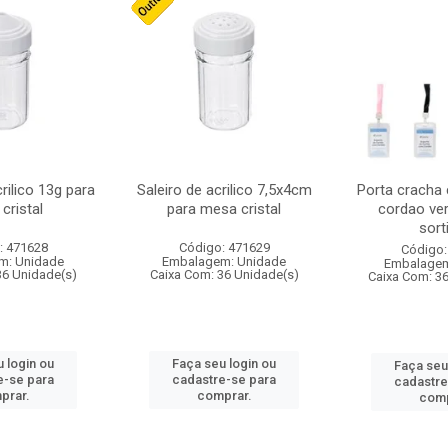
crilico 13g para
Saleiro de acrilico 7,5x4cm
Porta cracha
cristal
para mesa cristal
cordao ver
sort
: 471628
Código: 471629
Código:
m: Unidade
Embalagem: Unidade
Embalagem
36 Unidade(s)
Caixa Com: 36 Unidade(s)
Caixa Com: 3
 login ou
Faça seu login ou
Faça seu
e-se para
cadastre-se para
cadastre
prar.
comprar.
comp