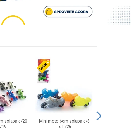
cm solapa c/20
Mini moto 6cm solapa c/8
Giro helice so
 719
ref 726
75