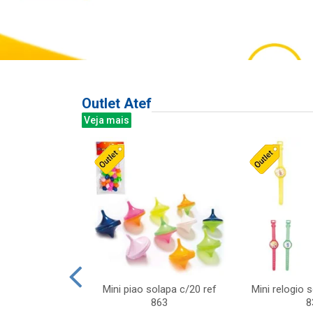
Outlet Atef
Veja mais
last c/div
Mini piao solapa c/20 ref
Mini relogio 
m ursinhos sor
863
8