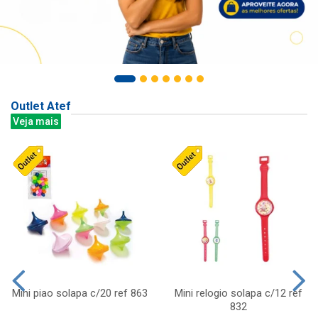
Outlet Atef
Veja mais
Mini piao solapa c/20 ref 863
Mini relogio solapa c/12 ref
832