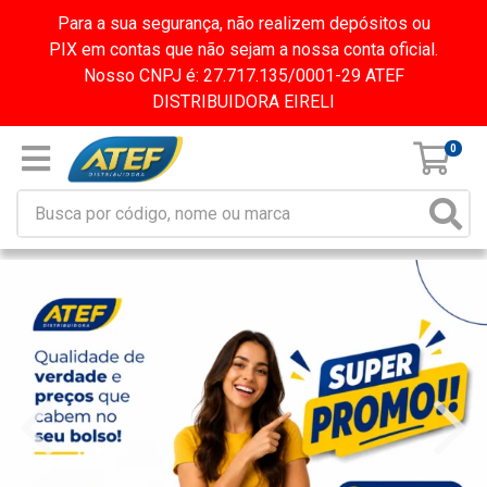
Para a sua segurança, não realizem depósitos ou
PIX em contas que não sejam a nossa conta oficial.
Nosso CNPJ é: 27.717.135/0001-29 ATEF
DISTRIBUIDORA EIRELI
0