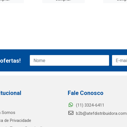
ofertas!
itucional
Fale Conosco
(11) 3324-6411
 Somos
b2b@atefdistribuidora.com
ica de Privacidade