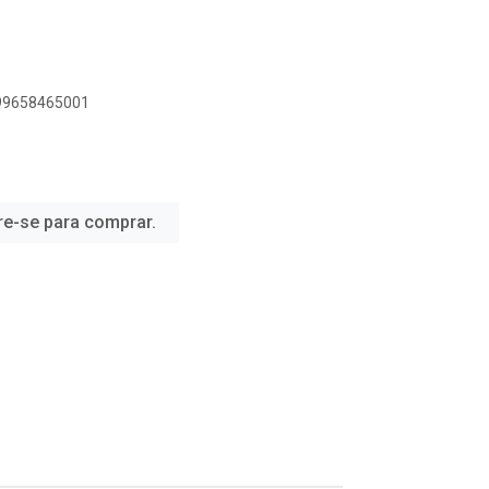
899658465001
re-se para comprar.