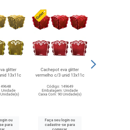
a glitter
Cachepot eva glitter
Laco natalino
unid 13x11c
vermelho c/3 unid 13x11c
vermelho/pret
149648
Código: 149649
Código: 316
 Unidade
Embalagem: Unidade
Embalagem: U
 Unidade(s)
Caixa Com: 90 Unidade(s)
Caixa Com: 24 Un
login ou
Faça seu login ou
Faça seu log
se para
cadastre-se para
cadastre-se 
ar.
comprar.
comprar