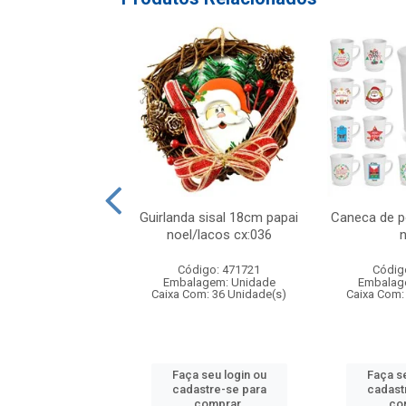
atalino xadrez
Guirlanda sisal 18cm papai
Caneca de p
lho/preto 20x2
noel/lacos cx:036
n
digo: 316948
Código: 471721
Códig
agem: Unidade
Embalagem: Unidade
Embalag
om: 24 Unidade(s)
Caixa Com: 36 Unidade(s)
Caixa Com:
 seu login ou
Faça seu login ou
Faça se
astre-se para
cadastre-se para
cadast
comprar.
comprar.
co