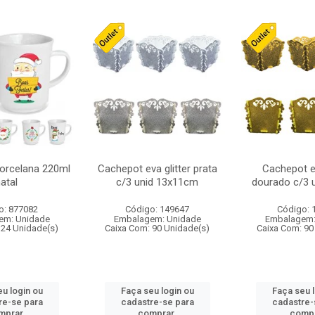
orcelana 220ml
Cachepot eva glitter prata
Cachepot ev
atal
c/3 unid 13x11cm
dourado c/3 
o: 877082
Código: 149647
Código: 
em: Unidade
Embalagem: Unidade
Embalagem:
 24 Unidade(s)
Caixa Com: 90 Unidade(s)
Caixa Com: 90
u login ou
Faça seu login ou
Faça seu 
re-se para
cadastre-se para
cadastre-
mprar.
comprar.
compr