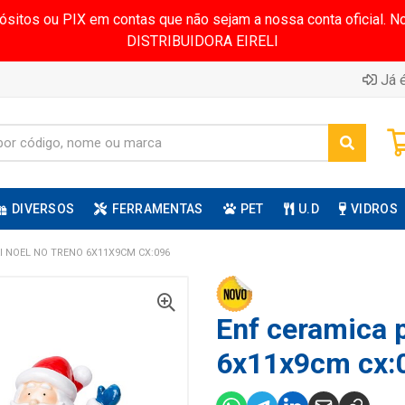
pósitos ou PIX em contas que não sejam a nossa conta oficial.
DISTRIBUIDORA EIRELI
Já é
DIVERSOS
FERRAMENTAS
PET
U.D
VIDROS
I NOEL NO TRENO 6X11X9CM CX:096
Enf ceramica p
6x11x9cm cx: