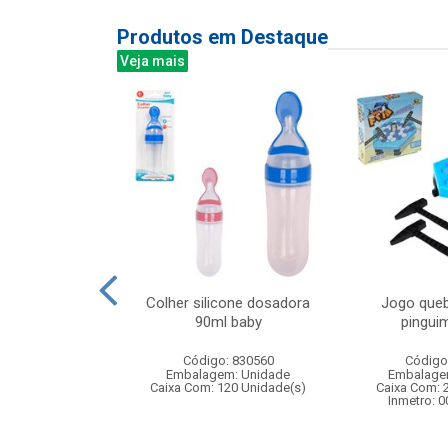
Produtos em Destaque
Veja mais
00led color 8m
Colher silicone dosadora
Jogo queb
 ft 8f
90ml baby
pinguim
: 842948
Código: 830560
Código
m: Unidade
Embalagem: Unidade
Embalage
50 Unidade(s)
Caixa Com: 120 Unidade(s)
Caixa Com: 
Inmetro: 