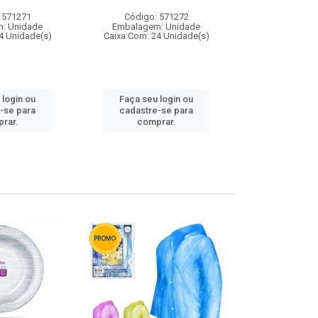
 571271
Código: 571272
Código:
: Unidade
Embalagem: Unidade
Embalagem
4 Unidade(s)
Caixa Com: 24 Unidade(s)
Caixa Com: 4
 login ou
Faça seu login ou
Faça seu 
-se para
cadastre-se para
cadastre
rar.
comprar.
comp