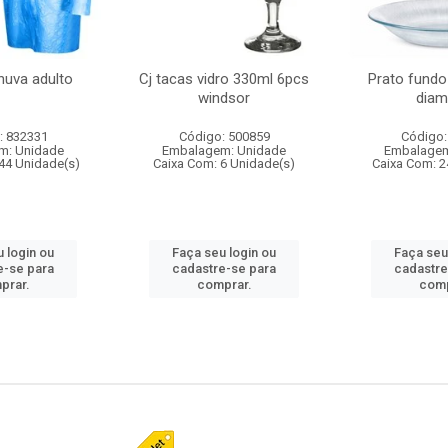
huva adulto
Cj tacas vidro 330ml 6pcs
Prato fundo
windsor
diam
: 832331
Código: 500859
Código:
m: Unidade
Embalagem: Unidade
Embalagem
44 Unidade(s)
Caixa Com: 6 Unidade(s)
Caixa Com: 2
 login ou
Faça seu login ou
Faça seu
e-se para
cadastre-se para
cadastre
prar.
comprar.
comp