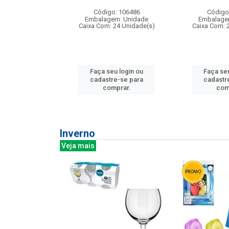
: 275814
Código: 106486
Código
m: Unidade
Embalagem: Unidade
Embalage
240 Unidade(s)
Caixa Com: 24 Unidade(s)
Caixa Com: 
u login ou
Faça seu login ou
Faça seu
e-se para
cadastre-se para
cadastr
prar.
comprar.
com
Inverno
Veja mais