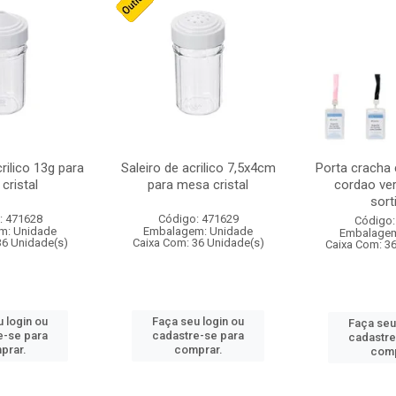
crilico 13g para
Saleiro de acrilico 7,5x4cm
Porta cracha
cristal
para mesa cristal
cordao ver
sort
: 471628
Código: 471629
Código:
m: Unidade
Embalagem: Unidade
Embalagem
36 Unidade(s)
Caixa Com: 36 Unidade(s)
Caixa Com: 3
 login ou
Faça seu login ou
Faça seu
e-se para
cadastre-se para
cadastre
prar.
comprar.
comp