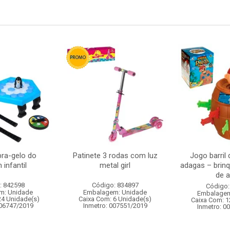
ra-gelo do
Patinete 3 rodas com luz
Jogo barril 
 infantil
metal girl
adagas – brinq
de a
: 842598
Código: 834897
Código:
m: Unidade
Embalagem: Unidade
Embalagem
24 Unidade(s)
Caixa Com: 6 Unidade(s)
Caixa Com: 1
006747/2019
Inmetro: 007551/2019
Inmetro: 0