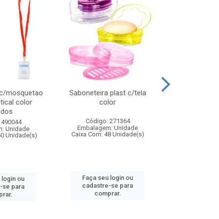
 c/mosquetao
Saboneteira plast c/tela
Prato plas
tical color
color
colo
idos
Código: 271364
Código:
 490044
Embalagem: Unidade
Embalagem
: Unidade
Caixa Com: 48 Unidade(s)
Caixa Com: 4
60 Unidade(s)
Faça seu login ou
Faça seu 
 login ou
cadastre-se para
cadastre
-se para
comprar.
comp
rar.