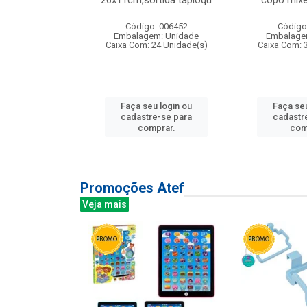
irios
26x11cm,sortida tapioqu
copo mixe
: 135177
Código: 006452
Código
m: Unidade
Embalagem: Unidade
Embalage
12 Unidade(s)
Caixa Com: 24 Unidade(s)
Caixa Com: 
u login ou
Faça seu login ou
Faça seu
e-se para
cadastre-se para
cadastr
prar.
comprar.
com
Promoções Atef
Veja mais