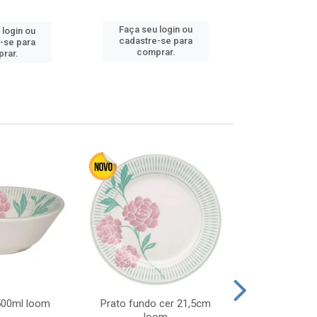
Faça seu login ou
 login ou
Faça seu 
cadastre-se para
-se para
cadastre
comprar.
rar.
comp
 500ml loom
Prato fundo cer 21,5cm
Prato raso c