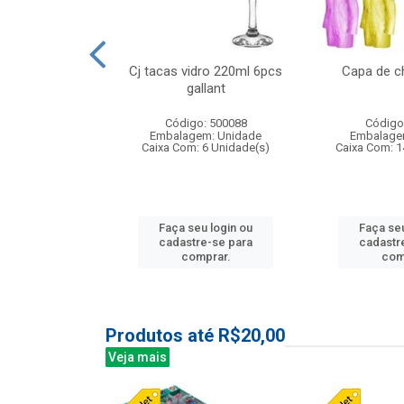
o raso 25,5cm
Cj tacas vidro 220ml 6pcs
Capa de c
e petala
gallant
: 503787
Código: 500088
Código
m: Unidade
Embalagem: Unidade
Embalage
24 Unidade(s)
Caixa Com: 6 Unidade(s)
Caixa Com: 1
u login ou
Faça seu login ou
Faça seu
e-se para
cadastre-se para
cadastr
prar.
comprar.
com
Produtos até R$20,00
Veja mais