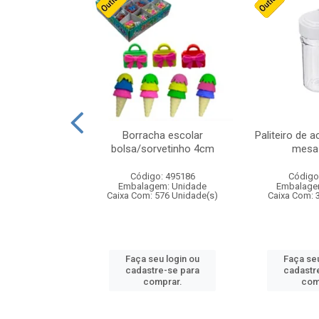
stico n.4 12cm
Borracha escolar
Paliteiro de a
bolsa/sorvetinho 4cm
mesa 
: 940550
Código: 495186
Código
m: Unidade
Embalagem: Unidade
Embalage
24 Unidade(s)
Caixa Com: 576 Unidade(s)
Caixa Com: 
u login ou
Faça seu login ou
Faça seu
e-se para
cadastre-se para
cadastr
prar.
comprar.
com