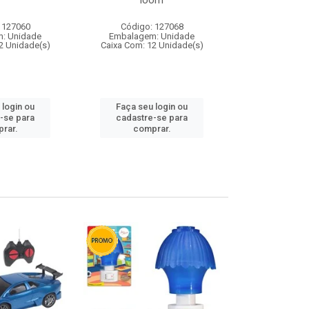
loom
 127060
Código: 127068
Código:
: Unidade
Embalagem: Unidade
Embalagem
2 Unidade(s)
Caixa Com: 12 Unidade(s)
Caixa Com: 1
 login ou
Faça seu login ou
Faça seu 
-se para
cadastre-se para
cadastre
rar.
comprar.
comp