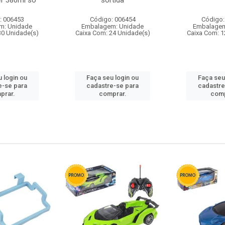
r 380ml so
sortida
: 006453
Código: 006454
Código:
m: Unidade
Embalagem: Unidade
Embalagem
30 Unidade(s)
Caixa Com: 24 Unidade(s)
Caixa Com: 1
 login ou
Faça seu login ou
Faça seu
e-se para
cadastre-se para
cadastre
prar.
comprar.
comp