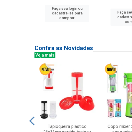
u login ou
Faça seu login ou
Faça seu
e-se para
cadastre-se para
cadastr
prar.
comprar.
com
Confira as Novidades
Veja mais
mesa cer 18cm
Tapioqueira plastico
Copo mixer 