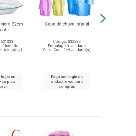
 vidro 22cm
Capa de chuva infantil
Jg prato fun
ante
diam
 501323
Código: 832332
Código:
: Unidade
Embalagem: Unidade
Embalagem
4 Unidade(s)
Caixa Com: 144 Unidade(s)
Caixa Com: 6
 login ou
Faça seu login ou
Faça seu 
-se para
cadastre-se para
cadastre
rar.
comprar.
comp