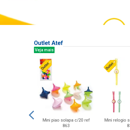
Outlet Atef
Veja mais
last c/div
Mini piao solapa c/20 ref
Mini relogio 
m ursinhos sor
863
8