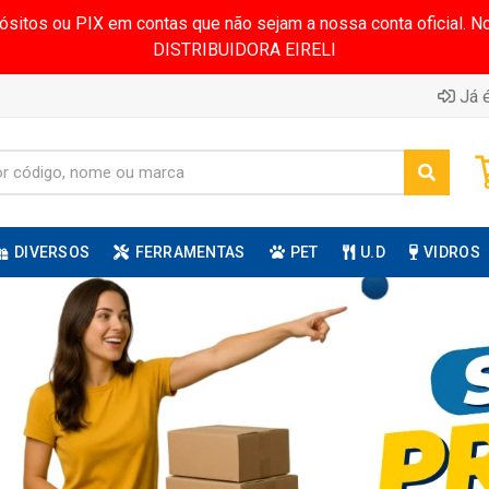
pósitos ou PIX em contas que não sejam a nossa conta oficial.
DISTRIBUIDORA EIRELI
Já é
DIVERSOS
FERRAMENTAS
PET
U.D
VIDROS