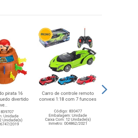
do pirata 16
Carro de controle remoto
Jogo water g
uedo divertido
convexi 1:18 com 7 funcoes
mar - brinque
ve...
de agu
Código: 830477
 839707
Código:
Embalagem: Unidade
: Unidade
Embalagem
Caixa Com: 12 Unidade(s)
2 Unidade(s)
Caixa Com: 9
Inmetro: 004862/2021
06747/2019
Inmetro: 0