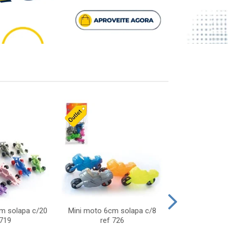
cm solapa c/20
Mini moto 6cm solapa c/8
Giro helice so
 719
ref 726
75