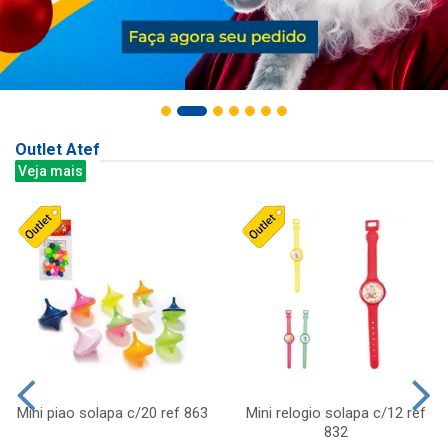
Outlet Atef
Veja mais
Mini piao solapa c/20 ref 863
Mini relogio solapa c/12 ref
832