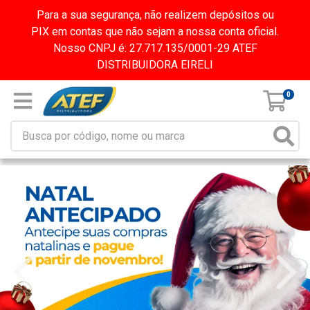
Para a sua segurança, não realizem depósitos ou
PIX em contas que não sejam a nossa conta oficial.
Nosso CNPJ é: 27.717.135/0001-29 ATEF
DISTRIBUIDORA EIRELI
0