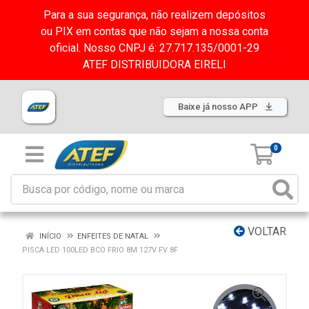
Para a sua segurança, não realizem depósitos
ou PIX em contas que não sejam a nossa conta
oficial. Nosso CNPJ é: 27.717.135/0001-29
ATEF DISTRIBUIDORA EIRELI
Baixe já nosso APP
0
VOLTAR
INÍCIO
ENFEITES DE NATAL
PISCA LED 100LED BCO FRIO 8M 127V FV 8F