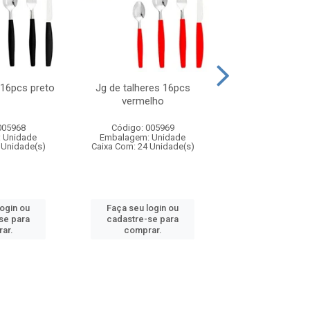
 16pcs preto
Jg de talheres 16pcs
Tapioqueira pl
vermelho
26x11cm,sortida
005968
Código: 005969
Código: 006
 Unidade
Embalagem: Unidade
Embalagem: U
 Unidade(s)
Caixa Com: 24 Unidade(s)
Caixa Com: 24 Un
login ou
Faça seu login ou
Faça seu log
se para
cadastre-se para
cadastre-se 
ar.
comprar.
comprar