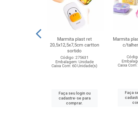
ueira plastico
Marmita plast ret
Marmita pla
,sortida tapioqu
20,5x12,5x7,5cm cartton
c/talhe
sortido
digo: 006452
Códig
Código: 275631
agem: Unidade
Embalag
Embalagem: Unidade
om: 24 Unidade(s)
Caixa Com:
Caixa Com: 60 Unidade(s)
 seu login ou
Faça se
Faça seu login ou
astre-se para
cadast
cadastre-se para
comprar.
co
comprar.