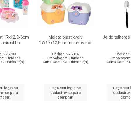
st 17x12,5x6cm
Maleta plast c/div
Jg de talheres
r animal ba
17x17x12,5cm ursinhos sor
o: 275700
Código: 275814
Código: 
em: Unidade
Embalagem: Unidade
Embalagem:
 72 Unidade(s)
Caixa Com: 240 Unidade(s)
Caixa Com: 24
u login ou
Faça seu login ou
Faça seu 
re-se para
cadastre-se para
cadastre-
mprar.
comprar.
compr