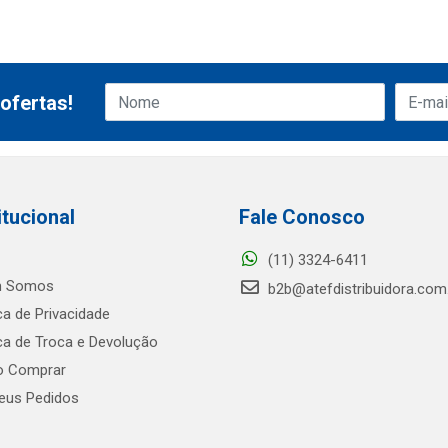
ofertas!
itucional
Fale Conosco
(11) 3324-6411
 Somos
b2b@atefdistribuidora.com
ica de Privacidade
ica de Troca e Devolução
 Comprar
us Pedidos