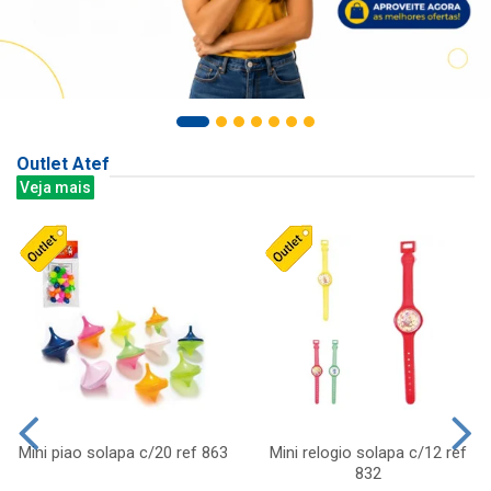
Outlet Atef
Veja mais
Mini piao solapa c/20 ref 863
Mini relogio solapa c/12 ref
832