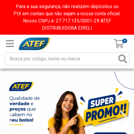
Para a sua segurança, não realizem depósitos ou
PIX em contas que não sejam a nossa conta oficial.
Nosso CNPJ é: 27.717.135/0001-29 ATEF
DISTRIBUIDORA EIRELI
0