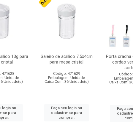
crilico 13g para
Saleiro de acrilico 7,5x4cm
Porta cracha
cristal
para mesa cristal
cordao ver
sort
: 471628
Código: 471629
Código:
m: Unidade
Embalagem: Unidade
Embalagem
36 Unidade(s)
Caixa Com: 36 Unidade(s)
Caixa Com: 3
 login ou
Faça seu login ou
Faça seu
e-se para
cadastre-se para
cadastre
prar.
comprar.
comp