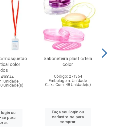
 c/mosquetao
Saboneteira plast c/tela
Prato plas
tical color
color
colo
idos
Código: 271364
Código:
 490044
Embalagem: Unidade
Embalagem
: Unidade
Caixa Com: 48 Unidade(s)
Caixa Com: 4
60 Unidade(s)
Faça seu login ou
Faça seu 
 login ou
cadastre-se para
cadastre
-se para
comprar.
comp
rar.