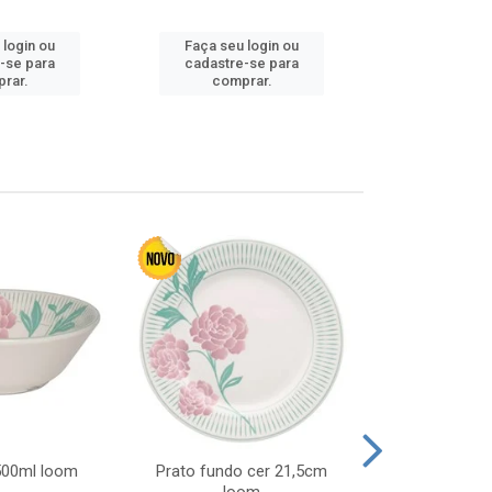
 login ou
Faça seu login ou
Faça seu 
-se para
cadastre-se para
cadastre
rar.
comprar.
comp
 500ml loom
Prato fundo cer 21,5cm
Prato raso c