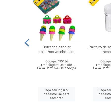
stico n.4 12cm
Borracha escolar
Paliteiro de a
bolsa/sorvetinho 4cm
mesa 
: 940550
Código: 495186
Código
m: Unidade
Embalagem: Unidade
Embalage
24 Unidade(s)
Caixa Com: 576 Unidade(s)
Caixa Com: 
u login ou
Faça seu login ou
Faça seu
e-se para
cadastre-se para
cadastr
prar.
comprar.
com