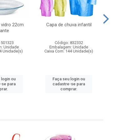
 vidro 22cm
Capa de chuva infantil
Jg prato fun
ante
diam
 501323
Código: 832332
Código:
: Unidade
Embalagem: Unidade
Embalagem
4 Unidade(s)
Caixa Com: 144 Unidade(s)
Caixa Com: 6
 login ou
Faça seu login ou
Faça seu 
-se para
cadastre-se para
cadastre
rar.
comprar.
comp