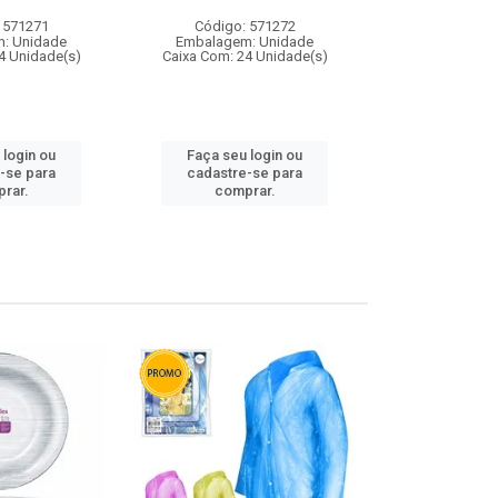
 571271
Código: 571272
Código:
: Unidade
Embalagem: Unidade
Embalagem
4 Unidade(s)
Caixa Com: 24 Unidade(s)
Caixa Com: 4
 login ou
Faça seu login ou
Faça seu 
-se para
cadastre-se para
cadastre
rar.
comprar.
comp