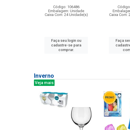
: 275814
Código: 106486
Código
m: Unidade
Embalagem: Unidade
Embalage
240 Unidade(s)
Caixa Com: 24 Unidade(s)
Caixa Com: 
u login ou
Faça seu login ou
Faça seu
e-se para
cadastre-se para
cadastr
prar.
comprar.
com
Inverno
Veja mais