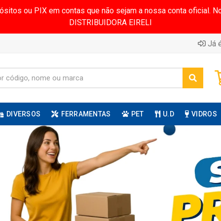
pósitos ou PIX em contas que não sejam a nossa conta oficial.
DISTRIBUIDORA EIRELI
Já é
DIVERSOS
FERRAMENTAS
PET
U.D
VIDROS