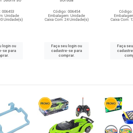
r 380ml so
sortida
: 006453
Código: 006454
Código:
m: Unidade
Embalagem: Unidade
Embalagem
30 Unidade(s)
Caixa Com: 24 Unidade(s)
Caixa Com: 1
 login ou
Faça seu login ou
Faça seu
e-se para
cadastre-se para
cadastre
prar.
comprar.
comp