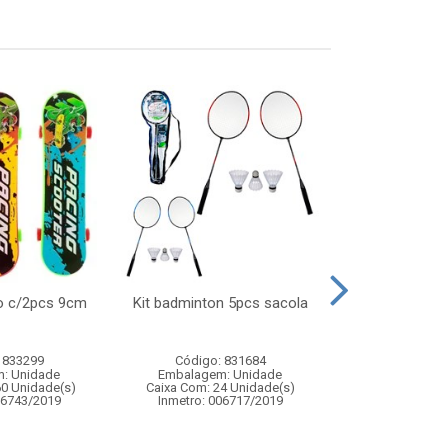
o c/2pcs 9cm
Kit badminton 5pcs sacola
Skate de ded
infan
 833299
Código: 831684
Código:
: Unidade
Embalagem: Unidade
Embalagem
60 Unidade(s)
Caixa Com: 24 Unidade(s)
Caixa Com: 24
06743/2019
Inmetro: 006717/2019
Inmetro: 0