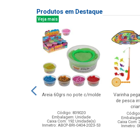
Produtos em Destaque
Veja mais
cal com rena
Areia 60grs no pote c/molde
Varinha pega
4x20cm
de pesca in
crian
: 830862
Código: 839020
Código
m: Unidade
Embalagem: Unidade
Embalage
24 Unidade(s)
Caixa Com: 192 Unidade(s)
Caixa Com: 
Inmetro: ABCP-BRI-0404-2023-53
Inmetro: 