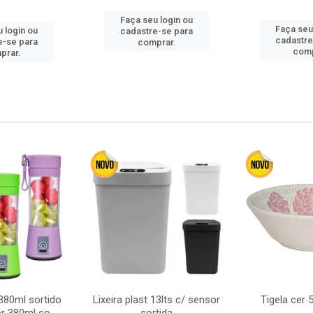
Faça seu login ou
Faça seu
 login ou
cadastre-se para
cadastre
e-se para
comprar.
comp
prar.
380ml sortido
Lixeira plast 13lts c/ sensor
Tigela cer