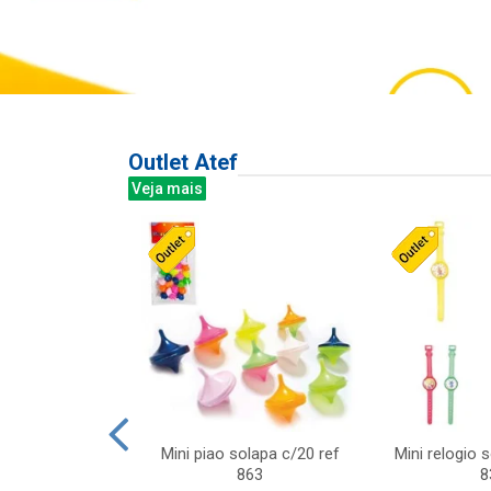
Outlet Atef
Veja mais
last c/div
Mini piao solapa c/20 ref
Mini relogio 
m ursinhos sor
863
8