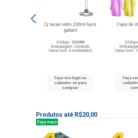
 vidro 23,5cm
Cj tacas vidro 220ml 6pcs
Capa de c
e petala
gallant
: 503788
Código: 500088
Código
m: Unidade
Embalagem: Unidade
Embalage
24 Unidade(s)
Caixa Com: 6 Unidade(s)
Caixa Com: 1
u login ou
Faça seu login ou
Faça seu
e-se para
cadastre-se para
cadastr
prar.
comprar.
com
Produtos até R$20,00
Veja mais