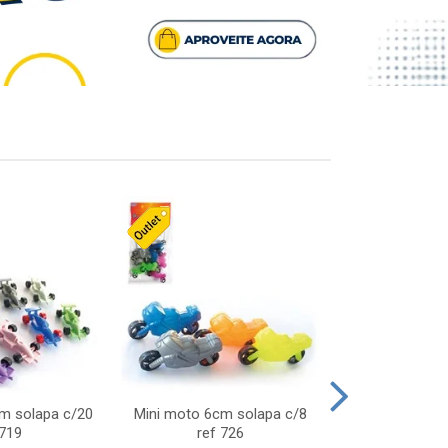
cm solapa c/20
Mini moto 6cm solapa c/8
Giro helice so
 719
ref 726
75