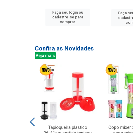
u login ou
Faça seu login ou
Faça seu
e-se para
cadastre-se para
cadastr
prar.
comprar.
com
Confira as Novidades
Veja mais
mesa cer 18cm
Tapioqueira plastico
Copo mixer 