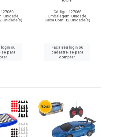
loom
 127060
Código: 127068
Código:
: Unidade
Embalagem: Unidade
Embalagem
2 Unidade(s)
Caixa Com: 12 Unidade(s)
Caixa Com: 1
 login ou
Faça seu login ou
Faça seu 
-se para
cadastre-se para
cadastre
rar.
comprar.
comp