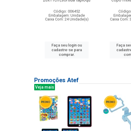
irios
26x11cm,sortida tapioqu
copo mixe
: 135177
Código: 006452
Código
m: Unidade
Embalagem: Unidade
Embalage
12 Unidade(s)
Caixa Com: 24 Unidade(s)
Caixa Com: 
u login ou
Faça seu login ou
Faça seu
e-se para
cadastre-se para
cadastr
prar.
comprar.
com
Promoções Atef
Veja mais