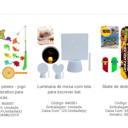
 peixes - jogo
Luminaria de mesa com tela
Skate de ded
terativo para
para escrever bat
cas...
Código: 840561
Código:
: 830097
Embalagem: Unidade
Embalagem
m: Unidade
Caixa Com: 120 Unidade(s)
Caixa Com: 3
24 Unidade(s)
Inmetro: 0
004586/2019