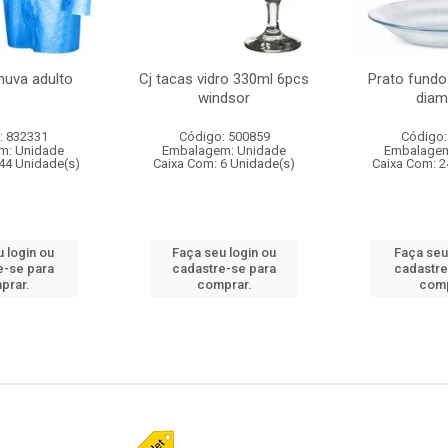
huva adulto
Cj tacas vidro 330ml 6pcs
Prato fundo
windsor
diam
: 832331
Código: 500859
Código:
m: Unidade
Embalagem: Unidade
Embalagem
44 Unidade(s)
Caixa Com: 6 Unidade(s)
Caixa Com: 2
 login ou
Faça seu login ou
Faça seu
e-se para
cadastre-se para
cadastre
prar.
comprar.
comp