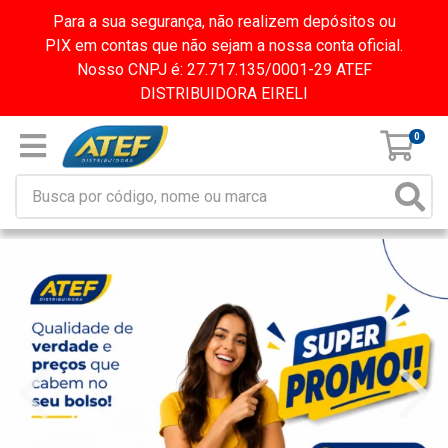
Para a sua segurança, não realizem depósitos ou
PIX em contas que não sejam a nossa conta oficial.
Nosso CNPJ é: 27.717.135/0001-29 ATEF
DISTRIBUIDORA EIRELI
0