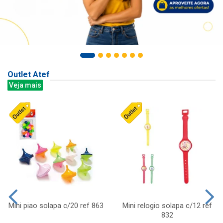
Outlet Atef
Veja mais
Mini piao solapa c/20 ref 863
Mini relogio solapa c/12 ref
832