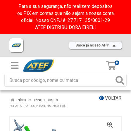
Para a sua segurança, não realizem depósitos
ou PIX em contas que não sejam a nossa conta
oficial. Nosso CNPJ é: 27.717.135/0001-29
ATEF DISTRIBUIDORA EIRELI
Baixe já nosso APP
0
VOLTAR
INÍCIO
BRINQUEDOS
ESPADA REAL COM BAINHA PICA PAU