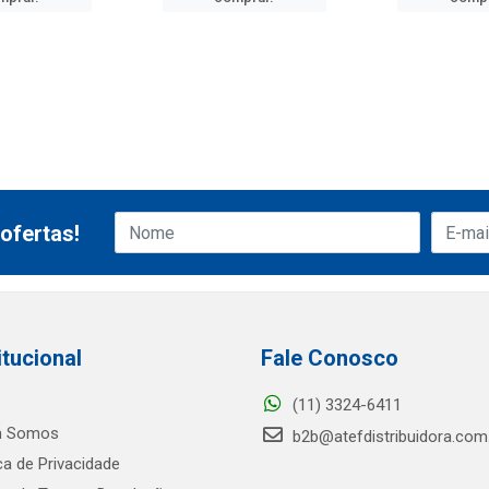
ofertas!
itucional
Fale Conosco
(11) 3324-6411
 Somos
b2b@atefdistribuidora.com
ica de Privacidade