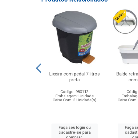
 plastico 8 litros
Lixeira com pedal 7 litros
Balde retra
color
preta
com
digo: 980023
Código: 980112
Códig
agem: Unidade
Embalagem: Unidade
Embalag
om: 50 Unidade(s)
Caixa Com: 3 Unidade(s)
Caixa Com:
 seu login ou
Faça seu login ou
Faça se
astre-se para
cadastre-se para
cadast
comprar.
comprar.
co