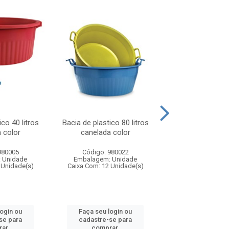
ico 40 litros
Bacia de plastico 80 litros
Balde de plastico
 color
canelada color
color
980005
Código: 980022
Código: 980
 Unidade
Embalagem: Unidade
Embalagem: U
 Unidade(s)
Caixa Com: 12 Unidade(s)
Caixa Com: 50 Un
login ou
Faça seu login ou
Faça seu log
se para
cadastre-se para
cadastre-se 
ar.
comprar.
comprar