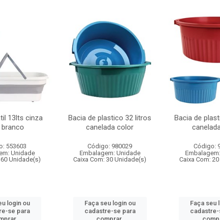
til 13lts cinza
Bacia de plastico 32 litros
Bacia de plast
 branco
canelada color
canelada
o: 553603
Código: 980029
Código: 
em: Unidade
Embalagem: Unidade
Embalagem:
 60 Unidade(s)
Caixa Com: 30 Unidade(s)
Caixa Com: 20
u login ou
Faça seu login ou
Faça seu 
re-se para
cadastre-se para
cadastre-
mprar.
comprar.
compr