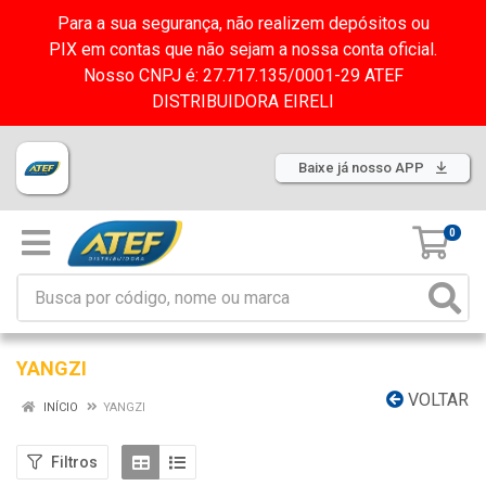
Para a sua segurança, não realizem depósitos ou
PIX em contas que não sejam a nossa conta oficial.
Nosso CNPJ é: 27.717.135/0001-29 ATEF
DISTRIBUIDORA EIRELI
Baixe já nosso APP
0
YANGZI
VOLTAR
INÍCIO
YANGZI
Filtros