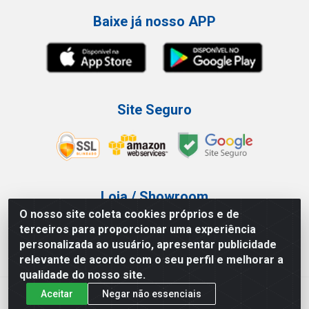
Baixe já nosso APP
Site Seguro
Loja / Showroom
O nosso site coleta cookies próprios e de
Tel.: (11) 3227-0546
terceiros para proporcionar uma experiência
Av Vautier, 587/597 - Pari - São Paulo/SP
personalizada ao usuário, apresentar publicidade
relevante de acordo com o seu perfil e melhorar a
qualidade do nosso site.
Aceitar
Negar não essenciais
Atef Distribuidora LTDA - Av. Vautier, 585/597 - Pari - São