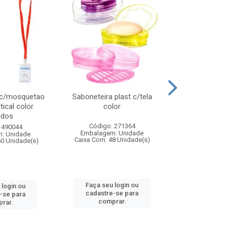
 c/mosquetao
Saboneteira plast c/tela
Prato plas
tical color
color
colo
idos
Código: 271364
Código:
 490044
Embalagem: Unidade
Embalagem
: Unidade
Caixa Com: 48 Unidade(s)
Caixa Com: 4
60 Unidade(s)
Faça seu login ou
Faça seu 
 login ou
cadastre-se para
cadastre
-se para
comprar.
comp
rar.