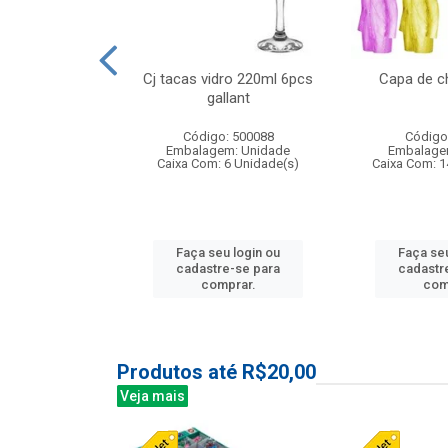
o raso 25,5cm
Cj tacas vidro 220ml 6pcs
Capa de c
e petala
gallant
: 503787
Código: 500088
Código
m: Unidade
Embalagem: Unidade
Embalage
24 Unidade(s)
Caixa Com: 6 Unidade(s)
Caixa Com: 1
u login ou
Faça seu login ou
Faça seu
e-se para
cadastre-se para
cadastr
prar.
comprar.
com
Produtos até R$20,00
Veja mais