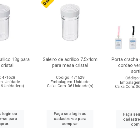
crilico 13g para
Saleiro de acrilico 7,5x4cm
Porta cracha
cristal
para mesa cristal
cordao ver
sort
: 471628
Código: 471629
Código:
m: Unidade
Embalagem: Unidade
Embalagem
36 Unidade(s)
Caixa Com: 36 Unidade(s)
Caixa Com: 3
 login ou
Faça seu login ou
Faça seu
e-se para
cadastre-se para
cadastre
prar.
comprar.
comp