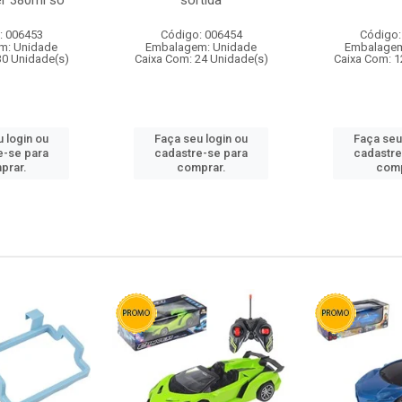
r 380ml so
sortida
: 006453
Código: 006454
Código:
m: Unidade
Embalagem: Unidade
Embalagem
30 Unidade(s)
Caixa Com: 24 Unidade(s)
Caixa Com: 1
 login ou
Faça seu login ou
Faça seu
e-se para
cadastre-se para
cadastre
prar.
comprar.
comp