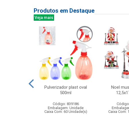
Produtos em Destaque
Veja mais
cabelo 150ml
Pulverizador plast oval
Noel mus
olore fashion
500ml
12,5x
f:811
Código: 839186
Código
: 401811
Embalagem: Unidade
Embalage
m: Unidade
Caixa Com: 60 Unidade(s)
Caixa Com: 
24 Unidade(s)