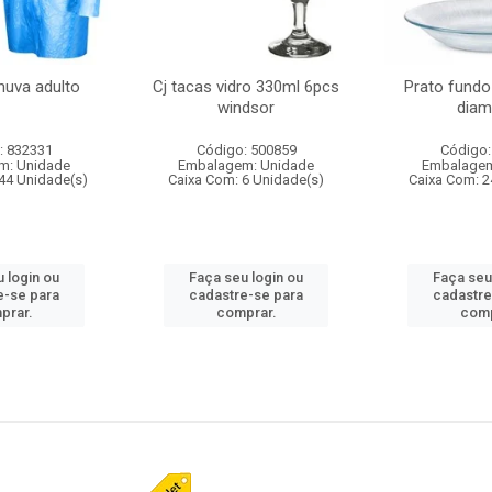
huva adulto
Cj tacas vidro 330ml 6pcs
Prato fundo
windsor
diam
: 832331
Código: 500859
Código:
m: Unidade
Embalagem: Unidade
Embalagem
44 Unidade(s)
Caixa Com: 6 Unidade(s)
Caixa Com: 2
 login ou
Faça seu login ou
Faça seu
e-se para
cadastre-se para
cadastre
prar.
comprar.
comp