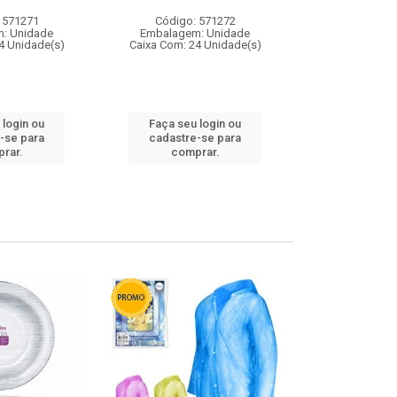
 571271
Código: 571272
Código:
: Unidade
Embalagem: Unidade
Embalagem
4 Unidade(s)
Caixa Com: 24 Unidade(s)
Caixa Com: 4
 login ou
Faça seu login ou
Faça seu 
-se para
cadastre-se para
cadastre
rar.
comprar.
comp