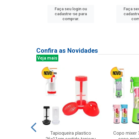
Faça seu login ou
Faça seu
u login ou
cadastre-se para
cadastr
e-se para
comprar.
com
prar.
Confira as Novidades
Veja mais
mesa cer 18cm
Tapioqueira plastico
Copo mixer 