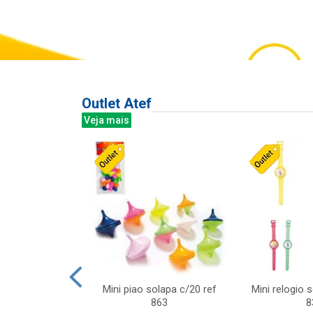
Outlet Atef
Veja mais
last c/div
Mini piao solapa c/20 ref
Mini relogio 
m ursinhos sor
863
8