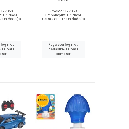
loom
 127060
Código: 127068
Código:
: Unidade
Embalagem: Unidade
Embalagem
2 Unidade(s)
Caixa Com: 12 Unidade(s)
Caixa Com: 1
 login ou
Faça seu login ou
Faça seu 
-se para
cadastre-se para
cadastre
rar.
comprar.
comp