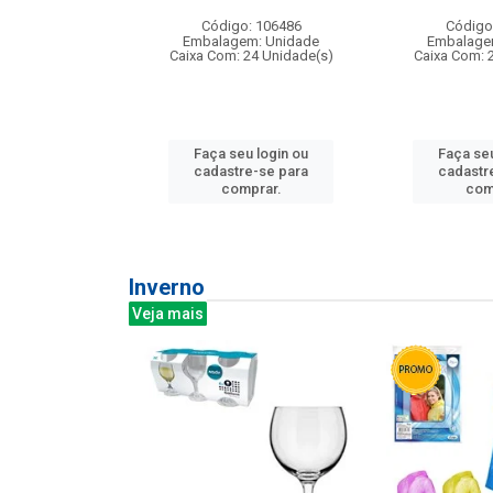
: 275814
Código: 106486
Código
m: Unidade
Embalagem: Unidade
Embalage
240 Unidade(s)
Caixa Com: 24 Unidade(s)
Caixa Com: 
u login ou
Faça seu login ou
Faça seu
e-se para
cadastre-se para
cadastr
prar.
comprar.
com
Inverno
Veja mais