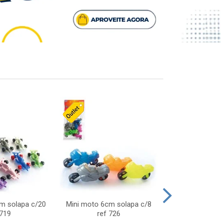
cm solapa c/20
Mini moto 6cm solapa c/8
Giro helice so
 719
ref 726
75