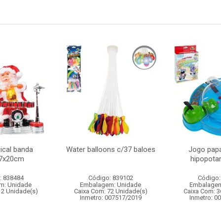
ical banda
Water balloons c/37 baloes
Jogo papa
17x20cm
hipopot
: 838484
Código: 839102
Código:
m: Unidade
Embalagem: Unidade
Embalagem
12 Unidade(s)
Caixa Com: 72 Unidade(s)
Caixa Com: 3
Inmetro: 007517/2019
Inmetro: 0