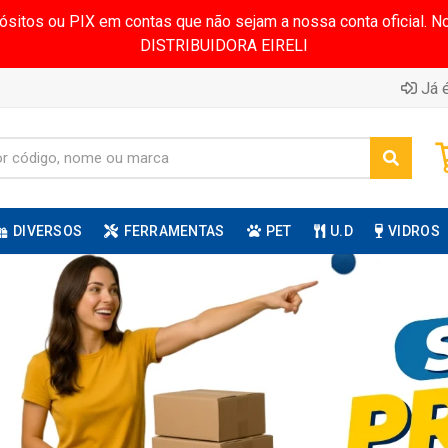
pósitos ou PIX em contas que não sejam a nossa conta oficial.
DISTRIBUIDORA EIRELI
Já é
DIVERSOS
FERRAMENTAS
PET
U.D
VIDROS