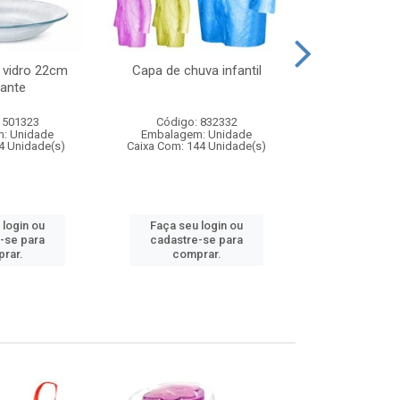
 vidro 22cm
Capa de chuva infantil
Jg prato fun
ante
diam
 501323
Código: 832332
Código:
: Unidade
Embalagem: Unidade
Embalagem
4 Unidade(s)
Caixa Com: 144 Unidade(s)
Caixa Com: 6
 login ou
Faça seu login ou
Faça seu 
-se para
cadastre-se para
cadastre
rar.
comprar.
comp