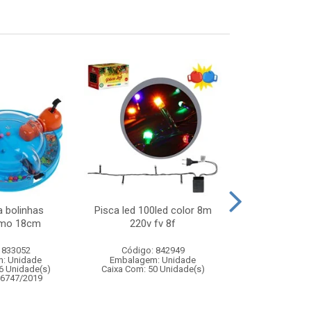
 bolinhas
Pisca led 100led color 8m
Lata chap
amo 18cm
220v fv 8f
 833052
Código: 842949
Código:
: Unidade
Embalagem: Unidade
Embalagem
6 Unidade(s)
Caixa Com: 50 Unidade(s)
Caixa Com: 6
06747/2019