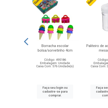
stico n.4 12cm
Borracha escolar
Paliteiro de a
bolsa/sorvetinho 4cm
mesa 
: 940550
Código: 495186
Código
m: Unidade
Embalagem: Unidade
Embalage
24 Unidade(s)
Caixa Com: 576 Unidade(s)
Caixa Com: 
u login ou
Faça seu login ou
Faça seu
e-se para
cadastre-se para
cadastr
prar.
comprar.
com