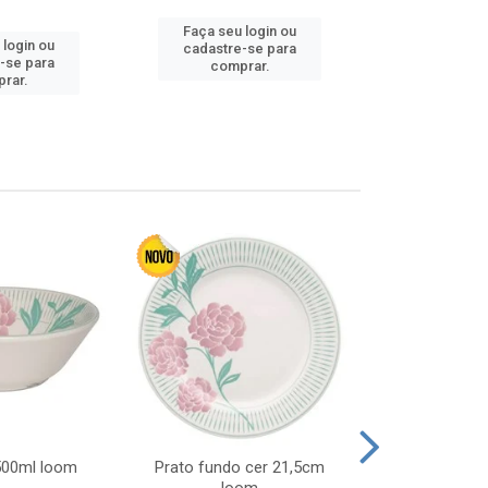
Faça seu login ou
Faça seu 
 login ou
cadastre-se para
cadastre
-se para
comprar.
comp
rar.
 500ml loom
Prato fundo cer 21,5cm
Prato raso c