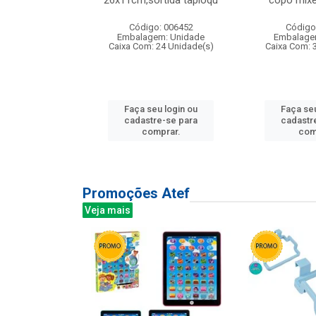
irios
26x11cm,sortida tapioqu
copo mixe
: 135177
Código: 006452
Código
m: Unidade
Embalagem: Unidade
Embalage
12 Unidade(s)
Caixa Com: 24 Unidade(s)
Caixa Com: 
u login ou
Faça seu login ou
Faça seu
e-se para
cadastre-se para
cadastr
prar.
comprar.
com
Promoções Atef
Veja mais