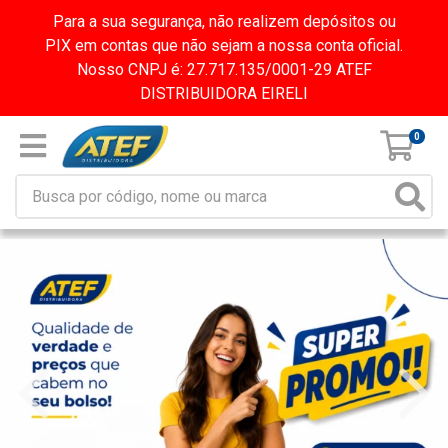
Para a sua segurança, não realizem depósitos ou
PIX em contas que não sejam a nossa conta oficial.
Nosso CNPJ é: 27.717.135/0001-29 ATEF
DISTRIBUIDORA EIRELI
0