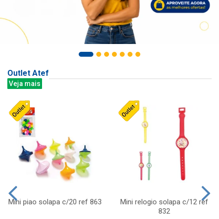
Outlet Atef
Veja mais
Mini piao solapa c/20 ref 863
Mini relogio solapa c/12 ref
832