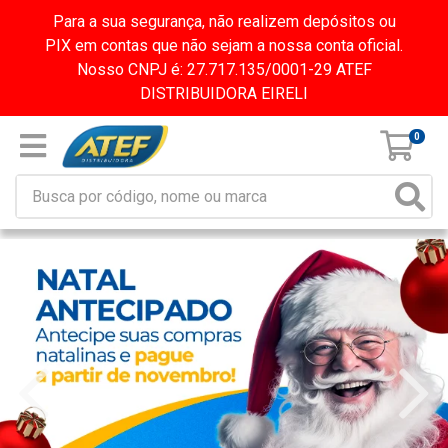
Para a sua segurança, não realizem depósitos ou
PIX em contas que não sejam a nossa conta oficial.
Nosso CNPJ é: 27.717.135/0001-29 ATEF
DISTRIBUIDORA EIRELI
0