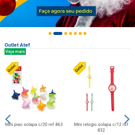
Outlet Atef
Veja mais
Mini piao solapa c/20 ref 863
Mini relogio solapa c/12 ref
832