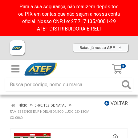
Para a sua segurança, não realizem depósitos
ou PIX em contas que não sejam a nossa conta
oficial. Nosso CNPJ é: 27.717.135/0001-29
ATEF DISTRIBUIDORA EIRELI
Baixe já nosso APP
0
VOLTAR
INÍCIO
ENFEITES DE NATAL
FAM ESSENCE ENF NOEL/BONECO LUXO 23X13CM
CX:0060